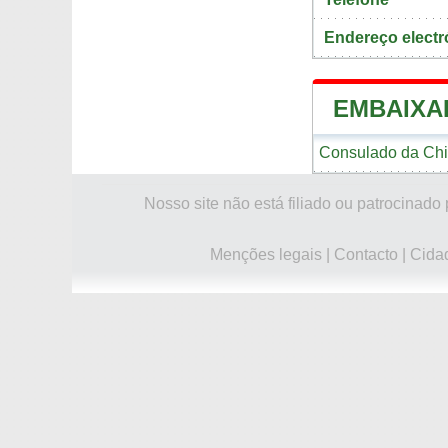
Endereço electr
EMBAIXA
Consulado da Chi
Nosso site não está filiado ou patrocina
Menções legais
|
Contacto
|
Cida