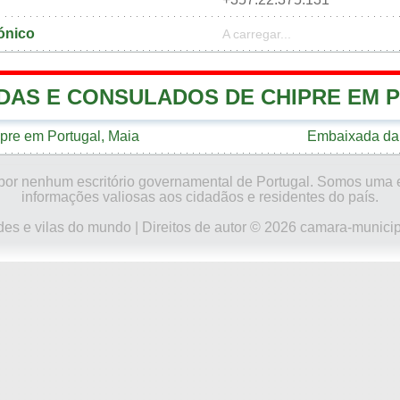
ónico
A carregar...
DAS E CONSULADOS DE CHIPRE EM 
pre em Portugal, Maia
Embaixada da 
do por nenhum escritório governamental de Portugal. Somos uma
informações valiosas aos cidadãos e residentes do país.
des e vilas do mundo
| Direitos de autor © 2026 camara-municip