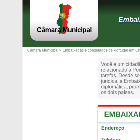
Embaix
Câmara Municipal >
Embaixadas e consulados de Portugal em Ch
Você é um cidadã
relacionado a Por
tarefas. Desde so
jurídica, a Emba
diplomática, prom
os dois países.
EMBAIXA
Endereço
Telefone