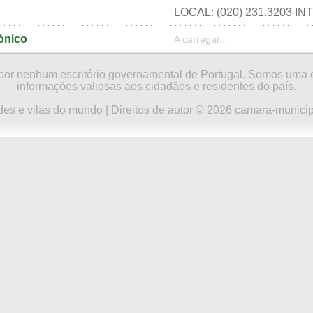
LOCAL: (020) 231.3203 IN
ónico
A carregar...
do por nenhum escritório governamental de Portugal. Somos uma
informações valiosas aos cidadãos e residentes do país.
des e vilas do mundo
| Direitos de autor © 2026 camara-municip