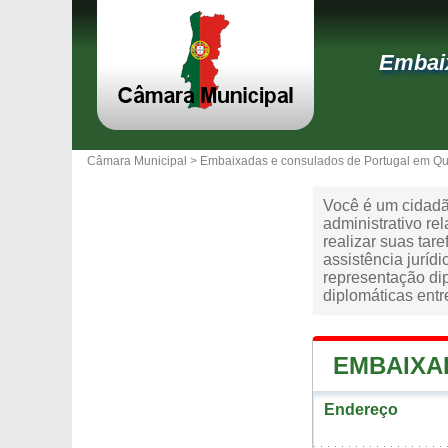
Embaix
Câmara Municipal >
Embaixadas e consulados de Portugal em Q
Você é um cidadã
administrativo re
realizar suas tare
assistência juríd
representação di
diplomáticas entr
EMBAIXA
Endereço