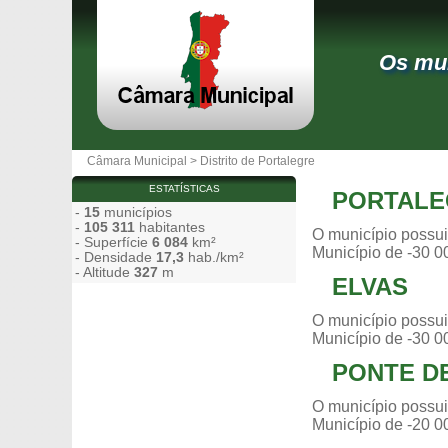
Os mun
Câmara Municipal
>
Distrito de Portalegre
ESTATÍSTICAS
PORTALE
-
15
municípios
-
105 311
habitantes
O município possui
- Superfície
6 084
km²
Município de -30 0
- Densidade
17,3
hab./km²
- Altitude
327
m
ELVAS
O município possui
Município de -30 0
PONTE D
O município possui
Município de -20 0