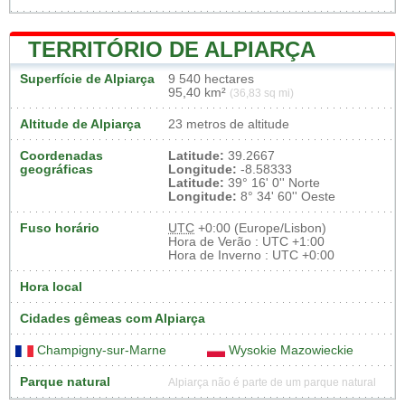
TERRITÓRIO DE ALPIARÇA
Superfície de Alpiarça
9 540 hectares
95,40 km²
(36,83 sq mi)
Altitude de Alpiarça
23 metros de altitude
Coordenadas
Latitude:
39.2667
geográficas
Longitude:
-8.58333
Latitude:
39° 16' 0'' Norte
Longitude:
8° 34' 60'' Oeste
Fuso horário
UTC
+0:00 (Europe/Lisbon)
Hora de Verão : UTC +1:00
Hora de Inverno : UTC +0:00
Hora local
Cidades gêmeas com Alpiarça
Champigny-sur-Marne
Wysokie Mazowieckie
Parque natural
Alpiarça não é parte de um parque natural