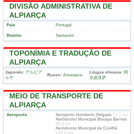
DIVISÃO ADMINISTRATIVA DE
ALPIARÇA
País
Portugal
Distrito
Santarém
TOPONÍMIA E TRADUÇÃO DE
ALPIARÇA
Japonês:
アルピア
Língua chinesa:
阿
Russo:
Алпиарса
ルサ
尔皮亚萨
MEIO DE TRANSPORTE DE
ALPIARÇA
Aeroporto
Aeroporto Humberto Delgado
72.1 km
Aeródromo Municipal Bissaya Barreto
99.6 km
Aeródromo Municipal da Covilhã
145.8 km