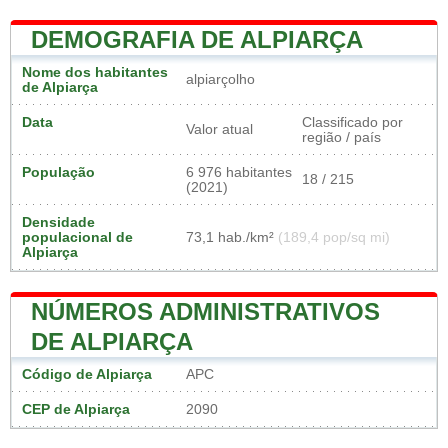
DEMOGRAFIA DE ALPIARÇA
Nome dos habitantes
alpiarçolho
de Alpiarça
Data
Classificado por
Valor atual
região / país
População
6 976 habitantes
18 / 215
(2021)
Densidade
populacional de
73,1 hab./km²
(189,4 pop/sq mi)
Alpiarça
NÚMEROS ADMINISTRATIVOS
DE ALPIARÇA
Código de Alpiarça
APC
CEP de Alpiarça
2090