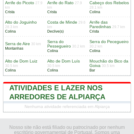
Arrife do Picoto
Arrife do Rato
Cabeço dos Rebelos
27.9
27.9
km
km
28.1 km
Crista
Crista
Colina
Alto do Joguinho
Costa de Minde
Arrife das
29.6
Paredinhas
28.3 km
km
29.7 km
Colina
Declive(s)
Crista
Serra do
Serra do Pecegueiro
Serra de Aire
30 km
Pessegueiro
30.2 km
30.2 km
Montanhas
Colina
Colina
Alto de Dom Luiz
Alto de Dom Luís
Mouchão do Bico da
Goiva
30.5 km
30.5 km
30.5 km
Colina
Colina
Bar
ATIVIDADES E LAZER NOS
ARREDORES DE ALPIARÇA
Nenhuma atividade referenciada em Alpiarça
Nosso site não está filiado ou patrocinado por nenhum
escritório governamental de Portugal. Somos uma