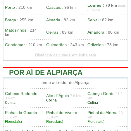
Loures
: 70 km
mais
Porto
: 210 km
Cascais
: 96 km
próxima
Braga
: 255 km
Almada
: 82 km
Seixal
: 82 km
Matosinhos
: 214
Oeiras
: 89 km
Amadora
: 80 km
km
Gondomar
: 210 km
Guimarães
: 243 km
Odivelas
: 73 km
Distância calculada em linha reta
POR AÍ DE ALPIARÇA
em e ao redor de Alpiarça
Cabeço Redondo
Cabeço Gordo
11.2
Alto d’ Águia
7.6 km
3.4 km
km
Colina
Colina
Colina
Pinhal da Guarita
Pinhal do Viveiro
Pinhal da Alorna
13
11.9 km
11.9 km
km
Floresta(s)
Floresta(s)
Floresta(s)