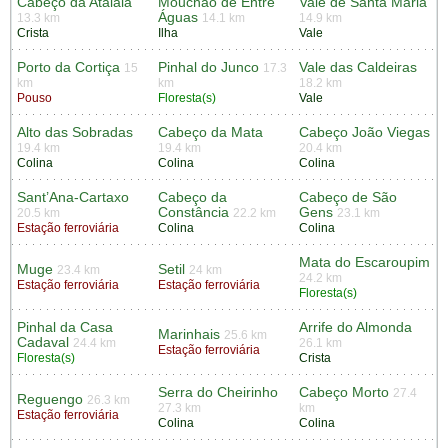
Cabeço da Atalaia
Mouchão de Entre
Vale de Santa Maria
Águas
13.3 km
14.1 km
14.9 km
Crista
Ilha
Vale
Porto da Cortiça
Pinhal do Junco
Vale das Caldeiras
15
17.3
km
km
18.2 km
Pouso
Floresta(s)
Vale
Alto das Sobradas
Cabeço da Mata
Cabeço João Viegas
19.4 km
19.4 km
20.4 km
Colina
Colina
Colina
Sant’Ana-Cartaxo
Cabeço da
Cabeço de São
Constância
Gens
20.5 km
22.2 km
23.1 km
Estação ferroviária
Colina
Colina
Mata do Escaroupim
Muge
Setil
23.4 km
24 km
24.2 km
Estação ferroviária
Estação ferroviária
Floresta(s)
Pinhal da Casa
Arrife do Almonda
Marinhais
25.6 km
Cadaval
24.4 km
26.1 km
Estação ferroviária
Floresta(s)
Crista
Serra do Cheirinho
Cabeço Morto
27.4
Reguengo
26.3 km
27.3 km
km
Estação ferroviária
Colina
Colina