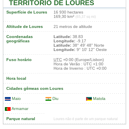
TERRITÓRIO DE LOURES
Superfície de Loures
16 930 hectares
169,30 km²
(65,37 sq mi)
Altitude de Loures
21 metros de altitude
Coordenadas
Latitude:
38.83
geográficas
Longitude:
-9.17
Latitude:
38° 49' 48'' Norte
Longitude:
9° 10' 12'' Oeste
Fuso horário
UTC
+0:00 (Europe/Lisbon)
Hora de Verão : UTC +1:00
Hora de Inverno : UTC +0:00
Hora local
Cidades gêmeas com Loures
Maio
Diu
Matola
Armamar
Parque natural
Loures não é parte de um parque natural