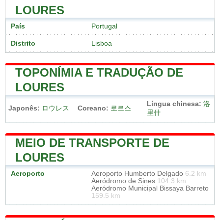
LOURES
País
Portugal
Distrito
Lisboa
TOPONÍMIA E TRADUÇÃO DE
LOURES
Língua chinesa:
洛
Japonês:
ロウレス
Coreano:
로르스
里什
MEIO DE TRANSPORTE DE
LOURES
Aeroporto
Aeroporto Humberto Delgado
6.2 km
Aeródromo de Sines
104.3 km
Aeródromo Municipal Bissaya Barreto
159.5 km