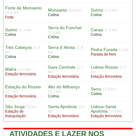
Forte de Monsanto
Monsanto
Sunno
10.8 km
11.1 km
10.8 km
Colina
Colina
Forte
Serra do Funchal
Suimo
Canas
11.1 km
11.9 km
11.4 km
Colina
Colina
Colina
Três Cabeços
Serra d’ Alrota
11.9
11.9
Pedra Furada
12 km
km
km
Parada de trem
Colina
Colina
Gare Centrale
Lisboa-Rossio
12.7
12.7
Mafra
12.5 km
km
km
Estação ferroviária
Estação ferroviária
Estação ferroviária
Estação do Rossio
Alto do Milhariço
Serro
12.8 km
12.7 km
12.7 km
Colina
Estação ferroviária
Colina
São Jorge
Santa Apolónia
Lisboa-Santa
13 km
13.4
Apolónia
Estação de
km
13.4 km
triangulação
Estação ferroviária
Estação ferroviária
ATIVIDADES E LAZER NOS