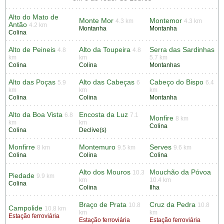
Alto do Mato de
Monte Mor
Montemor
4.3 km
4.3 km
Antão
4.2 km
Montanha
Montanha
Colina
Alto de Peineis
Alto da Toupeira
Serra das Sardinhas
4.8
4.8
km
km
5.7 km
Colina
Colina
Montanhas
Alto das Poças
Alto das Cabeças
Cabeço do Bispo
5.9
6
6.4
km
km
km
Colina
Colina
Montanha
Alto da Boa Vista
Encosta da Luz
6.8
7.1
Monfire
8 km
km
km
Colina
Colina
Declive(s)
Monfirre
Montemuro
Serves
8 km
9.5 km
9.6 km
Colina
Colina
Colina
Alto dos Mouros
Mouchão da Póvoa
10.3
Piedade
9.9 km
km
10.4 km
Colina
Colina
Ilha
Braço de Prata
Cruz da Pedra
10.8
10.8
Campolide
10.8 km
km
km
Estação ferroviária
Estação ferroviária
Estação ferroviária