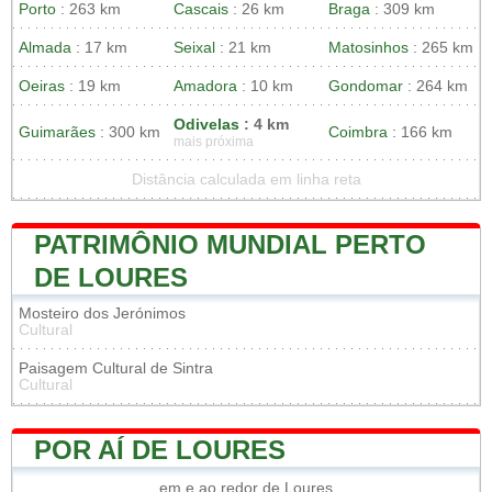
Porto
: 263 km
Cascais
: 26 km
Braga
: 309 km
Almada
: 17 km
Seixal
: 21 km
Matosinhos
: 265 km
Oeiras
: 19 km
Amadora
: 10 km
Gondomar
: 264 km
Odivelas
: 4 km
Guimarães
: 300 km
Coimbra
: 166 km
mais próxima
Distância calculada em linha reta
PATRIMÔNIO MUNDIAL PERTO
DE LOURES
Mosteiro dos Jerónimos
Cultural
Paisagem Cultural de Sintra
Cultural
POR AÍ DE LOURES
em e ao redor de Loures