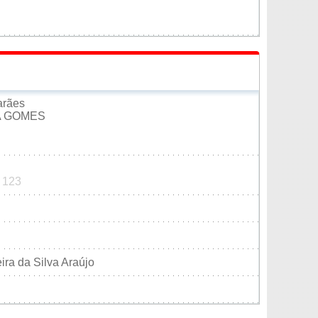
arães
A GOMES
5 123
ra da Silva Araújo