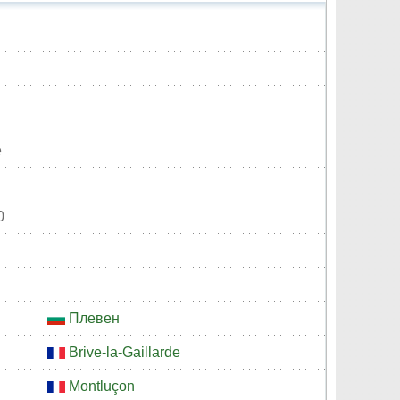
e
0
Плевен
Brive-la-Gaillarde
Montluçon