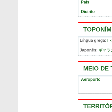
País
Distrito
TOPONÍM
Língua grega:
Γκ
Japonês:
ギマラ
MEIO DE
Aeroporto
TERRITÓ