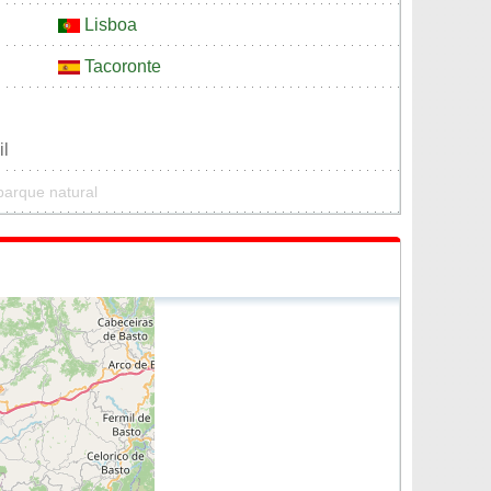
Lisboa
Tacoronte
il
arque natural