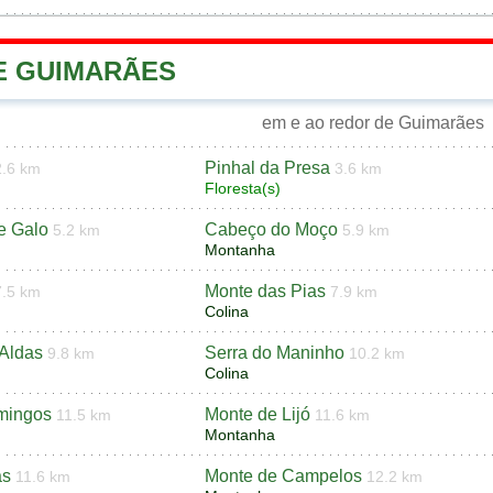
DE GUIMARÃES
em e ao redor de Guimarães
Pinhal da Presa
2.6 km
3.6 km
Floresta(s)
e Galo
Cabeço do Moço
5.2 km
5.9 km
Montanha
Monte das Pias
7.5 km
7.9 km
Colina
Aldas
Serra do Maninho
9.8 km
10.2 km
Colina
mingos
Monte de Lijó
11.5 km
11.6 km
Montanha
as
Monte de Campelos
11.6 km
12.2 km