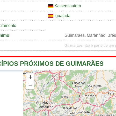
Kaiserslautern
Igualada
cramento
ônimo
Guimarães, Maranhão, Brés
Guimarães não é parte de um p
CÍPIOS PRÓXIMOS DE GUIMARÃES
+
−