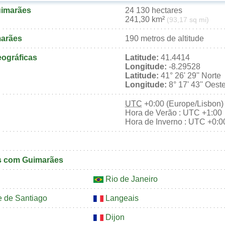
uimarães
24 130 hectares
241,30 km²
(93,17 sq mi)
marães
190 metros de altitude
ográficas
Latitude:
41.4414
Longitude:
-8.29528
Latitude:
41° 26' 29'' Norte
Longitude:
8° 17' 43'' Oest
UTC
+0:00 (Europe/Lisbon)
Hora de Verão : UTC +1:00
Hora de Inverno : UTC +0:0
s com Guimarães
Rio de Janeiro
e de Santiago
Langeais
Dijon