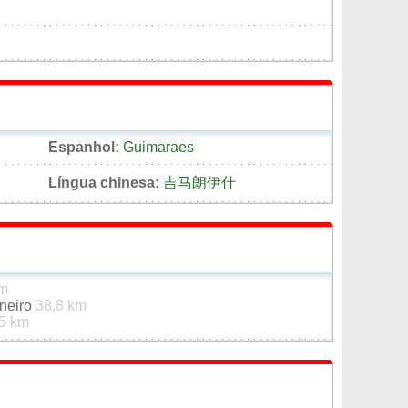
Espanhol:
Guimaraes
Língua chinesa:
吉马朗伊什
km
rneiro
38.8 km
5 km