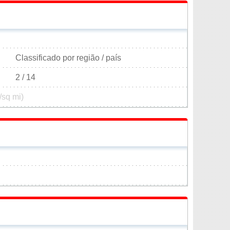
Classificado por região / país
2 / 14
/sq mi)