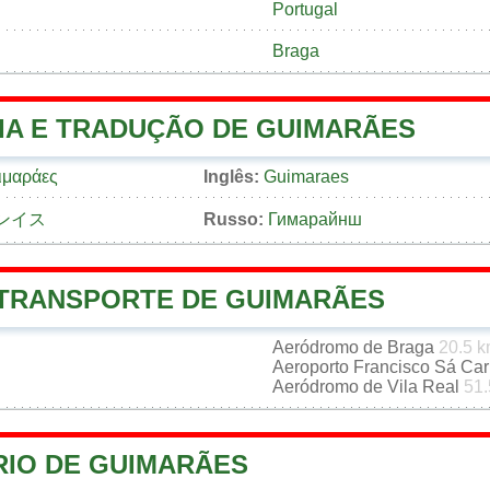
Portugal
Braga
IA E TRADUÇÃO DE GUIMARÃES
ιμαράες
Inglês:
Guimaraes
ンイス
Russo:
Гимарайнш
 TRANSPORTE DE GUIMARÃES
Aeródromo de Braga
20.5 
Aeroporto Francisco Sá Ca
Aeródromo de Vila Real
51.
RIO DE GUIMARÃES