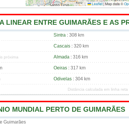
Leaflet
|
Map data ©
Op
A LINEAR ENTRE GUIMARÃES E AS PR
Sintra
: 308 km
Cascais
: 320 km
Almada
: 316 km
is próxima
km
Oeiras
: 317 km
m
Odivelas
: 304 km
Distância calculada em linha reta
NIO MUNDIAL PERTO DE GUIMARÃES
de Guimarães