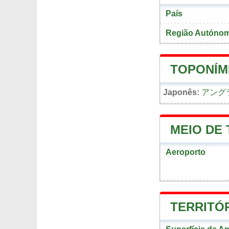
País
Região Autóno
TOPONÍM
Japonês:
アング
MEIO DE
Aeroporto
TERRITÓ