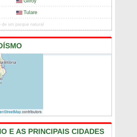
Gilroy
Tulare
 de um parque natural
OÍSMO
enStreetMap
contributors
O E AS PRINCIPAIS CIDADES