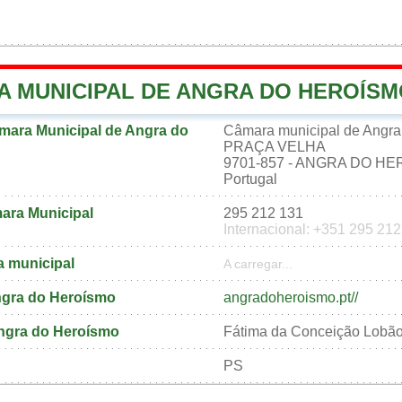
A MUNICIPAL DE ANGRA DO HEROÍS
mara Municipal de Angra do
Câmara municipal de Angra
PRAÇA VELHA
9701-857 - ANGRA DO H
Portugal
ara Municipal
295 212 131
Internacional: +351 295 21
a municipal
A carregar...
Angra do Heroísmo
angradoheroismo.pt//
Angra do Heroísmo
Fátima da Conceição Lobão
PS