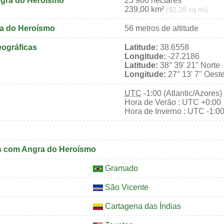
ngra do Heroísmo
23 900 hectares
239,00 km²
(92,28 sq mi)
ra do Heroísmo
56 metros de altitude
ográficas
Latitude:
38.6558
Longitude:
-27.2186
Latitude:
38° 39' 21'' Norte
Longitude:
27° 13' 7'' Oest
UTC
-1:00 (Atlantic/Azores)
Hora de Verão : UTC +0:00
Hora de Inverno : UTC -1:0
 com Angra do Heroísmo
Gramado
São Vicente
Cartagena das Índias