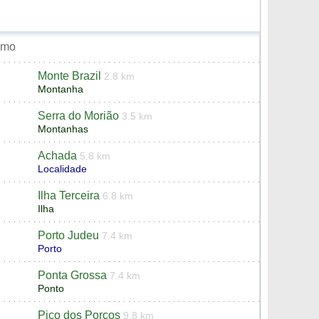
smo
Monte Brazil
2.8 km
Montanha
Serra do Morião
3.5 km
Montanhas
Achada
5.8 km
Localidade
Ilha Terceira
6.8 km
Ilha
Porto Judeu
7.4 km
Porto
Ponta Grossa
7.4 km
Ponto
Pico dos Porcos
9.8 km