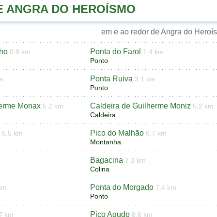
DE ANGRA DO HEROÍSMO
em e ao redor de Angra do Heroí
nho
Ponta do Farol
0.8 km
1.4 km
Ponto
Ponta Ruiva
m
3.1 km
Ponto
herme Monax
Caldeira de Guilherme Moniz
5.2 km
5.2 km
Caldeira
Pico do Malhão
6.5 km
6.7 km
Montanha
Bagacina
7.3 km
Colina
Ponta do Morgado
km
7.4 km
Ponto
Pico Agudo
7 km
8.6 km