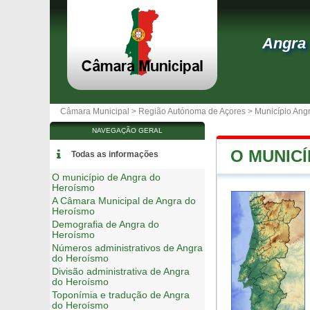
Angra
Câmara Municipal >
Região Autónoma de Açores
>
Município Ang
NAVEGAÇÃO GERAL
O MUNIC
Todas as informações
O município de Angra do
Heroísmo
A Câmara Municipal de Angra do
Heroísmo
Demografia de Angra do
Heroísmo
Números administrativos de Angra
do Heroísmo
Divisão administrativa de Angra
do Heroísmo
Toponímia e tradução de Angra
do Heroísmo