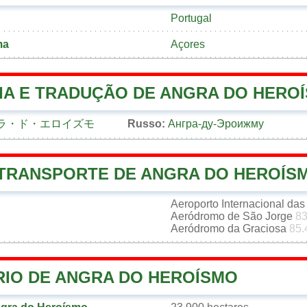
Portugal
ma
Açores
IA E TRADUÇÃO DE ANGRA DO HERO
ラ・ド・エロイズモ
Russo:
Ангра-ду-Эроижму
 TRANSPORTE DE ANGRA DO HEROÍS
Aeroporto Internacional das
Aeródromo de São Jorge
83
Aeródromo da Graciosa
85.
RIO DE ANGRA DO HEROÍSMO