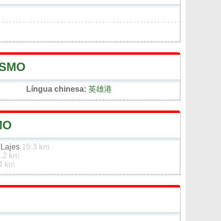
ÍSMO
Língua chinesa:
英雄港
MO
 Lajes
16.3 km
.2 km
4 km