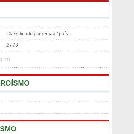
Classificado por região / país
2 / 78
q mi)
EROÍSMO
ÍSMO