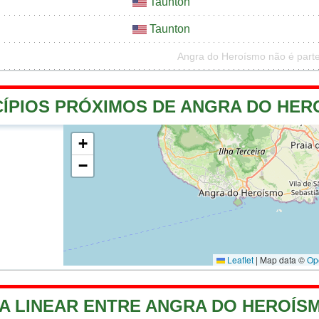
Taunton
Taunton
Angra do Heroísmo não é parte
CÍPIOS PRÓXIMOS DE ANGRA DO HER
+
−
Leaflet
|
Map data ©
Op
A LINEAR ENTRE ANGRA DO HEROÍSM