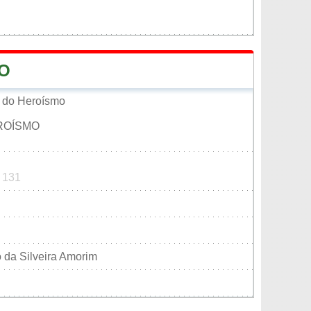
MO
 do Heroísmo
EROÍSMO
2 131
 da Silveira Amorim