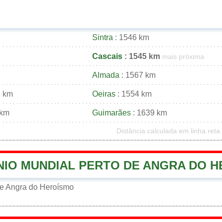
Sintra
: 1546 km
Cascais
: 1545 km
mais próxima
Almada
: 1567 km
3 km
Oeiras
: 1554 km
 km
Guimarães
: 1639 km
Distância calculada em linha reta
NIO MUNDIAL PERTO DE ANGRA DO 
de Angra do Heroísmo