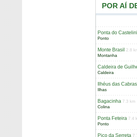
POR AÍ 
Ponta do Casteli
Ponto
Monte Brasil
2.8 k
Montanha
Caldeira de Guil
Caldeira
Ilhéus das Cabras
Ilhas
Bagacinha
7.3 km
Colina
Ponta Feteira
7.4 
Ponto
Pico da Serreta
7.