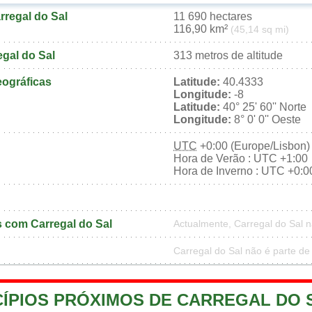
rregal do Sal
11 690 hectares
116,90 km²
(45,14 sq mi)
egal do Sal
313 metros de altitude
ográficas
Latitude:
40.4333
Longitude:
-8
Latitude:
40° 25' 60'' Norte
Longitude:
8° 0' 0'' Oeste
UTC
+0:00 (Europe/Lisbon)
Hora de Verão : UTC +1:00
Hora de Inverno : UTC +0:0
 com Carregal do Sal
Actualmente, Carregal do Sal
Carregal do Sal não é parte de
CÍPIOS PRÓXIMOS DE CARREGAL DO 