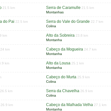
o
Serra de Caramulle
21.5 km
21.5 km
Montanhas
a do Pai
Serra do Vale do Grande
22.5 km
22.7 km
Colina
Alto da Sobreira
9 km
23.8 km
Montanha
Cabeço da Mogueira
24 km
24.7 km
Montanha
Alto da Lousa
4.9 km
25.1 km
Montanha
Cabeço do Murta
m
25.9 km
Colina
Serra da Chavelha
26.5 km
26.9 km
Colina
Cabeço da Malhada Velha
26.9 km
27.1 km
Montanha