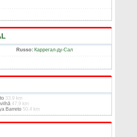
AL
Russo:
Каррегал-ду-Сал
ato
33.9 km
vilhã
47.9 km
ya Barreto
50.4 km