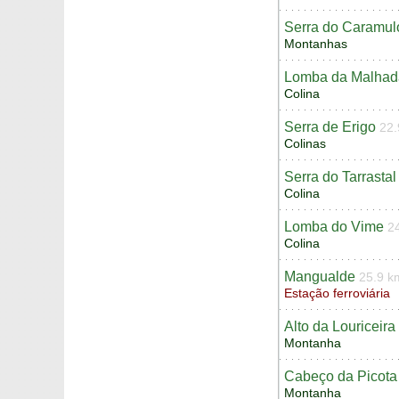
Serra do Caramul
Montanhas
Lomba da Malhad
Colina
Serra de Erigo
22.
Colinas
Serra do Tarrastal
Colina
Lomba do Vime
2
Colina
Mangualde
25.9 k
Estação ferroviária
Alto da Louriceira
Montanha
Cabeço da Picota
Montanha