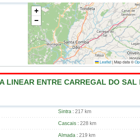
+
−
Leaflet
|
Map data ©
Op
A LINEAR ENTRE CARREGAL DO SAL E
Sintra
: 217 km
Cascais
: 228 km
Almada
: 219 km