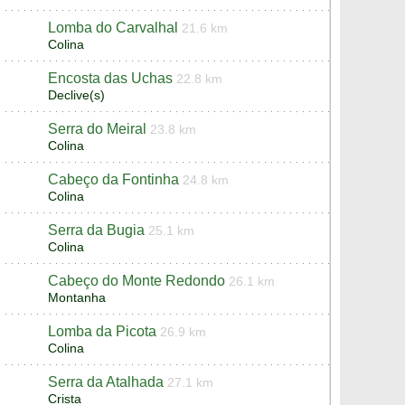
Lomba do Carvalhal
21.6 km
Colina
Encosta das Uchas
22.8 km
Declive(s)
Serra do Meiral
23.8 km
Colina
Cabeço da Fontinha
24.8 km
Colina
Serra da Bugia
25.1 km
Colina
Cabeço do Monte Redondo
26.1 km
Montanha
Lomba da Picota
26.9 km
Colina
Serra da Atalhada
27.1 km
Crista