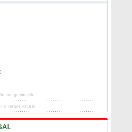
0
 não tem geminação
 um parque natural
SAL