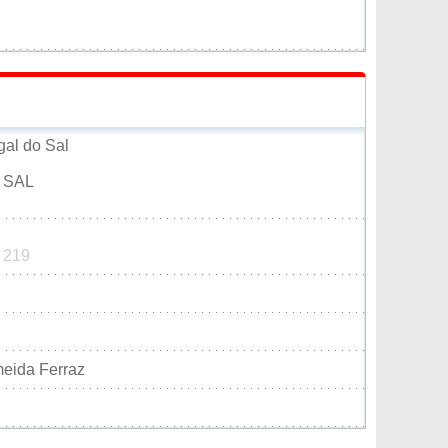
gal do Sal
 SAL
8 219
meida Ferraz