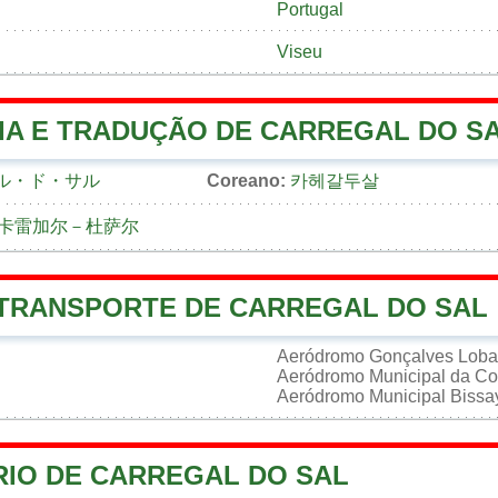
Portugal
Viseu
IA E TRADUÇÃO DE CARREGAL DO S
ル・ド・サル
Coreano:
카헤갈두살
卡雷加尔－杜萨尔
 TRANSPORTE DE CARREGAL DO SAL
Aeródromo Gonçalves Lob
Aeródromo Municipal da Co
Aeródromo Municipal Bissa
RIO DE CARREGAL DO SAL