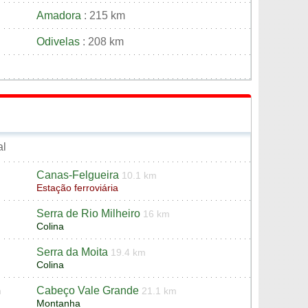
Amadora
: 215 km
Odivelas
: 208 km
al
Canas-Felgueira
10.1 km
Estação ferroviária
Serra de Rio Milheiro
16 km
Colina
Serra da Moita
19.4 km
Colina
Cabeço Vale Grande
m
21.1 km
Montanha