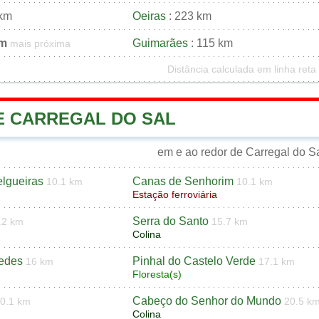
 km
Oeiras
: 223 km
km
Guimarães
: 115 km
mais próxima
Distância calculada em linha reta
DE CARREGAL DO SAL
em e ao redor de Carregal do S
lgueiras
Canas de Senhorim
10.1 km
10.1 km
Estação ferroviária
Serra do Santo
.2 km
15.7 km
Colina
redes
Pinhal do Castelo Verde
16 km
17.1 km
Floresta(s)
Cabeço do Senhor do Mundo
0.1 km
20.5 k
Colina