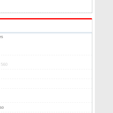
es
0 560
so