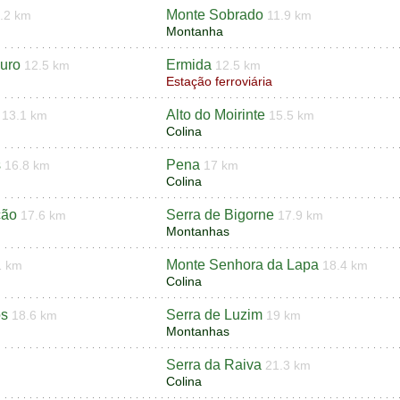
Monte Sobrado
.2 km
11.9 km
Montanha
uro
Ermida
12.5 km
12.5 km
Estação ferroviária
Alto do Moirinte
13.1 km
15.5 km
Colina
s
Pena
16.8 km
17 km
Colina
ção
Serra de Bigorne
17.6 km
17.9 km
Montanhas
Monte Senhora da Lapa
1 km
18.4 km
Colina
os
Serra de Luzim
18.6 km
19 km
Montanhas
Serra da Raiva
21.3 km
Colina