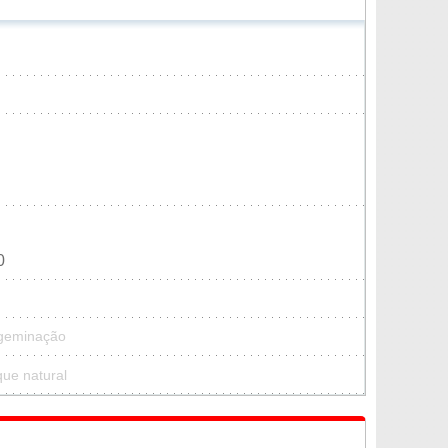
0
 geminação
que natural