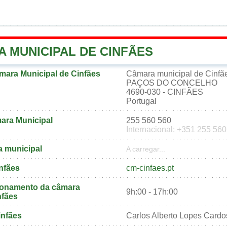
A MUNICIPAL DE CINFÃES
ara Municipal de Cinfães
Câmara municipal de Cinfã
PAÇOS DO CONCELHO
4690-030 - CINFÃES
Portugal
ara Municipal
255 560 560
Internacional: +351 255 56
a municipal
A carregar...
infães
cm-cinfaes.pt
cionamento da câmara
9h:00 - 17h:00
nfães
infães
Carlos Alberto Lopes Cardo