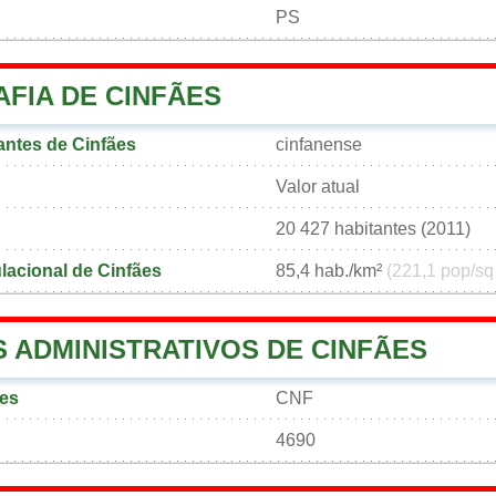
PS
FIA DE CINFÃES
ntes de Cinfães
cinfanense
Valor atual
20 427 habitantes (2011)
acional de Cinfães
85,4 hab./km²
(221,1 pop/sq
 ADMINISTRATIVOS DE CINFÃES
ães
CNF
4690