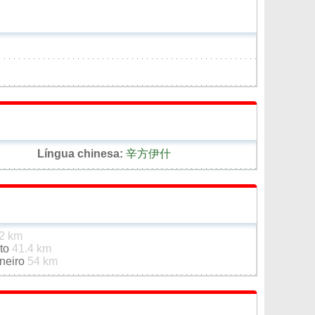
Língua chinesa:
辛方伊什
2 km
ato
41.4 km
rneiro
54 km