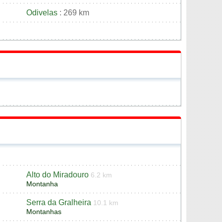
Odivelas
: 269 km
Alto do Miradouro
6.2 km
Montanha
Serra da Gralheira
10.1 km
Montanhas