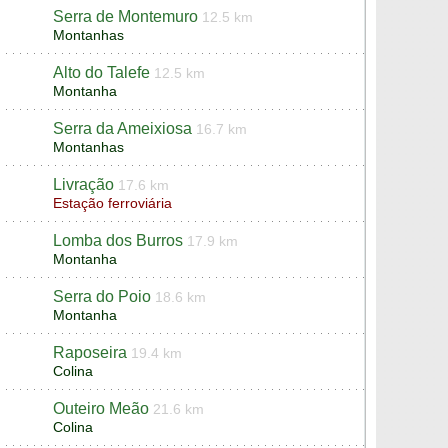
Serra de Montemuro
12.5 km
Montanhas
Alto do Talefe
12.5 km
Montanha
Serra da Ameixiosa
16.7 km
Montanhas
Livração
17.6 km
Estação ferroviária
Lomba dos Burros
17.9 km
Montanha
Serra do Poio
18.6 km
Montanha
Raposeira
19.4 km
Colina
Outeiro Meão
21.6 km
Colina