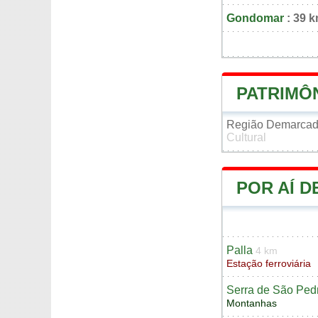
Gondomar
: 39 
PATRIMÔ
Região Demarcad
Cultural
POR AÍ D
Palla
4 km
Estação ferroviária
Serra de São Ped
Montanhas