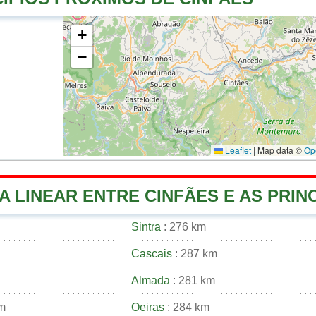
+
−
Leaflet
|
Map data ©
Op
A LINEAR ENTRE CINFÃES E AS PRINC
Sintra
: 276 km
Cascais
: 287 km
Almada
: 281 km
km
Oeiras
: 284 km