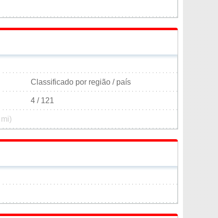
Classificado por região / país
4 / 121
 mi)