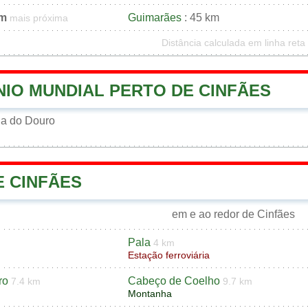
km
Guimarães
: 45 km
mais próxima
Distância calculada em linha reta
NIO MUNDIAL PERTO DE CINFÃES
a do Douro
E CINFÃES
em e ao redor de Cinfães
Pala
4 km
Estação ferroviária
ro
Cabeço de Coelho
7.4 km
9.7 km
Montanha