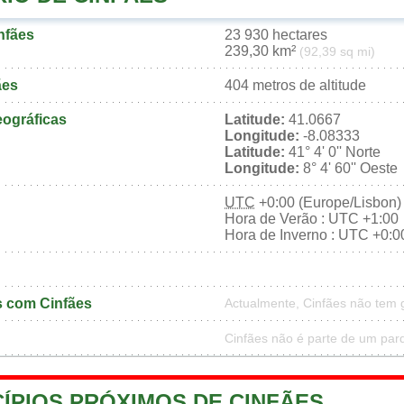
nfães
23 930 hectares
239,30 km²
(92,39 sq mi)
ães
404 metros de altitude
ográficas
Latitude:
41.0667
Longitude:
-8.08333
Latitude:
41° 4' 0'' Norte
Longitude:
8° 4' 60'' Oeste
UTC
+0:00 (Europe/Lisbon)
Hora de Verão : UTC +1:00
Hora de Inverno : UTC +0:0
 com Cinfães
Actualmente, Cinfães não tem
Cinfães não é parte de um par
ÍPIOS PRÓXIMOS DE CINFÃES