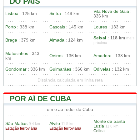
DO PAÍS
Vila Nova de Gaia
:
Lisboa
: 125 km
Sintra
: 148 km
336 km
Porto
: 338 km
Cascais
: 145 km
Loures
: 133 km
Seixal
: 118 km
mais
Braga
: 379 km
Almada
: 124 km
próxima
Matosinhos
: 343
Oeiras
: 136 km
Amadora
: 133 km
km
Gondomar
: 336 km
Guimarães
: 366 km
Odivelas
: 132 km
Distância calculada em linha reta
POR AÍ DE CUBA
em e ao redor de Cuba
Monte de Santa
São Matias
Alvito
9.4 km
11.5 km
Luzia
11.8 km
Estação ferroviária
Estação ferroviária
Colina