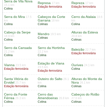
Serra de Vila Nova
Represa
Repreza
17 km
17 km
15.1 km
Estação ferroviária
Estação ferroviária
Colina
Serra do Mira
Cabeços da Corte
Cerro da Atalaia
17.5
18.6
Garrana
km
18 km
km
Colina
Colinas
Colina
Cabeço da Serpe
Alturas da Esteva
Mendro
19.5 km
18.9 km
20.8 km
Colinas
Colina
Colinas
Serro da Cansada
Serro da Hortinha
Baleizão
22.7 km
21.2 km
22.2 km
Estação ferroviária
Colina
Colina
Estação de Viana
Vianna
Ourives
23.5 km
24.1 km
23.5 km
Estação ferroviária
Colina
Estação ferroviária
Santa Vitória do
Outeiro do Salto
Alturas do Monte da
26.1
Ervidel
Nora
25.7 km
km
26.1 km
Estação ferroviária
Colina
Colinas
Cerro da Fonte
Cerro das
Cabeços do Rolão
Férrea
Amendoeiras
26.3 km
26.8 km
27.6 km
Colina
Colina
Colinas