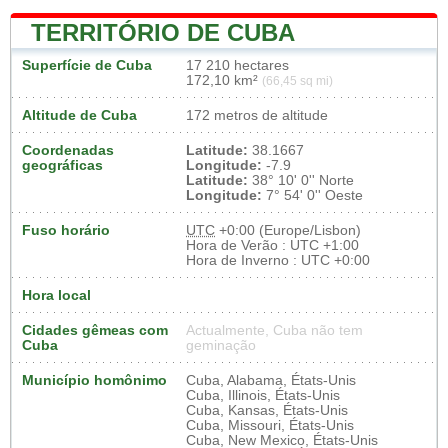
TERRITÓRIO DE CUBA
Superfície de Cuba
17 210 hectares
172,10 km²
(66,45 sq mi)
Altitude de Cuba
172 metros de altitude
Coordenadas
Latitude:
38.1667
geográficas
Longitude:
-7.9
Latitude:
38° 10' 0'' Norte
Longitude:
7° 54' 0'' Oeste
Fuso horário
UTC
+0:00 (Europe/Lisbon)
Hora de Verão : UTC +1:00
Hora de Inverno : UTC +0:00
Hora local
Cidades gêmeas com
Actualmente, Cuba não tem
Cuba
geminação
Município homônimo
Cuba, Alabama, États-Unis
Cuba, Illinois, États-Unis
Cuba, Kansas, États-Unis
Cuba, Missouri, États-Unis
Cuba, New Mexico, États-Unis