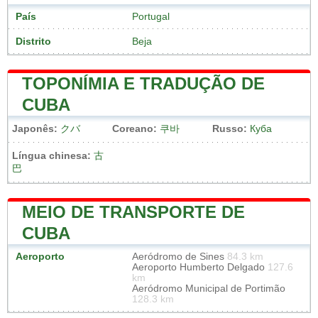
País
Portugal
Distrito
Beja
TOPONÍMIA E TRADUÇÃO DE
CUBA
Japonês:
クバ
Coreano:
쿠바
Russo:
Куба
Língua chinesa:
古
巴
MEIO DE TRANSPORTE DE
CUBA
Aeroporto
Aeródromo de Sines
84.3 km
Aeroporto Humberto Delgado
127.6
km
Aeródromo Municipal de Portimão
128.3 km