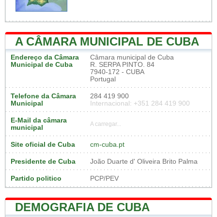
A CÂMARA MUNICIPAL DE CUBA
Endereço da Câmara
Câmara municipal de Cuba
Municipal de Cuba
R. SERPA PINTO. 84
7940-172 - CUBA
Portugal
Telefone da Câmara
284 419 900
Municipal
Internacional: +351 284 419 900
E-Mail da câmara
A carregar...
municipal
Site oficial de Cuba
cm-cuba.pt
Presidente de Cuba
João Duarte d' Oliveira Brito Palma
Partido politico
PCP/PEV
DEMOGRAFIA DE CUBA