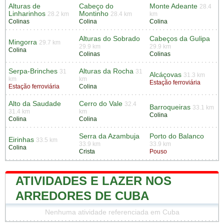
Alturas de
Cabeço do
Monte Adeante
28.4
Linharinhos
Montinho
28.2 km
28.4 km
km
Colinas
Colina
Colina
Alturas do Sobrado
Cabeços da Gulipa
Mingorra
29.7 km
29.9 km
29.9 km
Colina
Colinas
Colinas
Serpa-Brinches
Alturas da Rocha
31
31
Alcáçovas
31.3 km
km
km
Estação ferroviária
Estação ferroviária
Colina
Alto da Saudade
Cerro do Vale
32.4
Barroqueiras
33.1 km
31.4 km
km
Colina
Colina
Colina
Serra da Azambuja
Porto do Balanco
Eirinhas
33.5 km
33.9 km
33.9 km
Colina
Crista
Pouso
ATIVIDADES E LAZER NOS
ARREDORES DE CUBA
Nenhuma atividade referenciada em Cuba