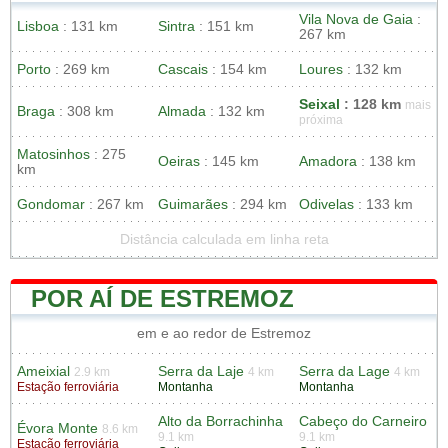
Vila Nova de Gaia
:
Lisboa
: 131 km
Sintra
: 151 km
267 km
Porto
: 269 km
Cascais
: 154 km
Loures
: 132 km
Seixal
: 128 km
mais
Braga
: 308 km
Almada
: 132 km
próxima
Matosinhos
: 275
Oeiras
: 145 km
Amadora
: 138 km
km
Gondomar
: 267 km
Guimarães
: 294 km
Odivelas
: 133 km
Distância calculada em linha reta
POR AÍ DE ESTREMOZ
em e ao redor de Estremoz
Ameixial
Serra da Laje
Serra da Lage
2.9 km
4 km
4 km
Estação ferroviária
Montanha
Montanha
Alto da Borrachinha
Cabeço do Carneiro
Évora Monte
8.6 km
9.1 km
9.1 km
Estação ferroviária