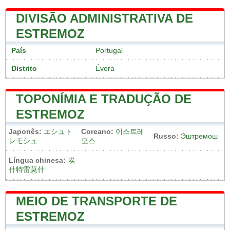
DIVISÃO ADMINISTRATIVA DE
ESTREMOZ
País
Portugal
Distrito
Évora
TOPONÍMIA E TRADUÇÃO DE
ESTREMOZ
Japonês:
エシュト
Coreano:
이스트레
Russo:
Эштремош
レモシュ
모스
Língua chinesa:
埃
什特雷莫什
MEIO DE TRANSPORTE DE
ESTREMOZ