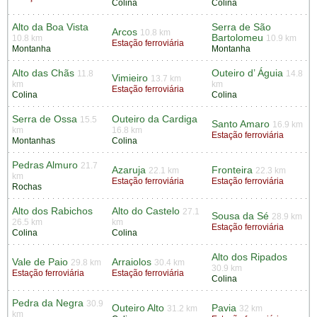
Colina
Colina
Alto da Boa Vista
Serra de São
Arcos
10.8 km
Bartolomeu
10.8 km
10.9 km
Estação ferroviária
Montanha
Montanha
Alto das Chãs
Outeiro d’ Águia
11.8
14.8
Vimieiro
13.7 km
km
km
Estação ferroviária
Colina
Colina
Serra de Ossa
Outeiro da Cardiga
15.5
Santo Amaro
16.9 km
km
16.8 km
Estação ferroviária
Montanhas
Colina
Pedras Almuro
21.7
Azaruja
Fronteira
22.1 km
22.3 km
km
Estação ferroviária
Estação ferroviária
Rochas
Alto dos Rabichos
Alto do Castelo
27.1
Sousa da Sé
28.9 km
26.5 km
km
Estação ferroviária
Colina
Colina
Alto dos Ripados
Vale de Paio
Arraiolos
29.8 km
30.4 km
30.9 km
Estação ferroviária
Estação ferroviária
Colina
Pedra da Negra
30.9
Outeiro Alto
Pavia
31.2 km
32 km
km