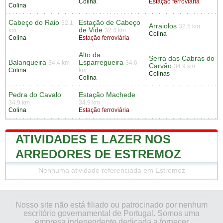
Colina
Estação ferroviária
Colina
Cabeço do Raio
Estação de Cabeço
32.1
Arraiolos
32.5 km
de Vide
km
32.4 km
Colina
Colina
Estação ferroviária
Alto da
Serra das Cabras do
Balanqueira
Esparregueira
34.4 km
34.6
Carvão
34.9 km
Colina
km
Colinas
Colina
Pedra do Cavalo
Estação Machede
34.9 km
34.9 km
Colina
Estação ferroviária
ATIVIDADES E LAZER NOS
ARREDORES DE ESTREMOZ
Nenhuma atividade referenciada em Estremoz
Nosso site não está filiado ou patrocinado por nenhum
escritório governamental de Portugal. Somos uma
empresa independente dedicada a fornecer