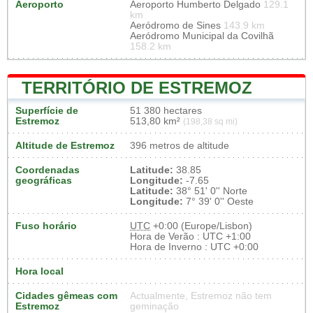
Aeroporto
Aeroporto Humberto Delgado
129.1
km
Aeródromo de Sines
143.9 km
Aeródromo Municipal da Covilhã
158.2 km
TERRITÓRIO DE ESTREMOZ
Superfície de
51 380 hectares
Estremoz
513,80 km²
(198,38 sq mi)
Altitude de Estremoz
396 metros de altitude
Coordenadas
Latitude:
38.85
geográficas
Longitude:
-7.65
Latitude:
38° 51' 0'' Norte
Longitude:
7° 39' 0'' Oeste
Fuso horário
UTC
+0:00 (Europe/Lisbon)
Hora de Verão : UTC +1:00
Hora de Inverno : UTC +0:00
Hora local
Cidades gêmeas com
Actualmente, Estremoz não tem
Estremoz
geminação