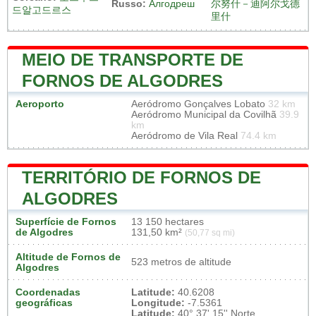
Russo:
Алгодреш
尔努什－迪阿尔戈德
드알고드르스
里什
MEIO DE TRANSPORTE DE
FORNOS DE ALGODRES
Aeroporto
Aeródromo Gonçalves Lobato
32 km
Aeródromo Municipal da Covilhã
39.9
km
Aeródromo de Vila Real
74.4 km
TERRITÓRIO DE FORNOS DE
ALGODRES
Superfície de Fornos
13 150 hectares
de Algodres
131,50 km²
(50,77 sq mi)
Altitude de Fornos de
523 metros de altitude
Algodres
Coordenadas
Latitude:
40.6208
geográficas
Longitude:
-7.5361
Latitude:
40° 37' 15'' Norte