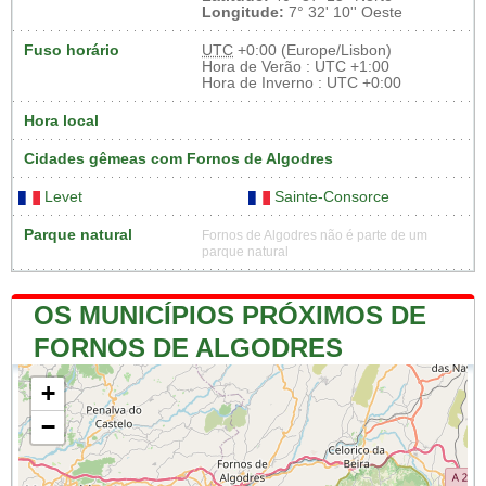
Longitude:
7° 32' 10'' Oeste
Fuso horário
UTC
+0:00 (Europe/Lisbon)
Hora de Verão : UTC +1:00
Hora de Inverno : UTC +0:00
Hora local
Cidades gêmeas com Fornos de Algodres
Levet
Sainte-Consorce
Parque natural
Fornos de Algodres não é parte de um
parque natural
OS MUNICÍPIOS PRÓXIMOS DE
FORNOS DE ALGODRES
+
−