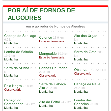
POR AÍ DE FORNOS DE
ALGODRES
em e ao redor de Fornos de Algodres
Cabeço de Santiago
Alto das Urgas
19.7
Celorico
13.9 km
6.5 km
km
Estação ferroviária
Montanha
Montanha
Lomba de Saimão
Serra do Gato
20.9
Mangualde
19.9 km
19.9 km
km
Estação ferroviária
Montanha
Montanha
Serra da Azinha
Penhas Douradas
21.7
Observatorio
22.8 km
km
22.8 km
Observatório
Montanha
Observatório
Serra da Cabeça
Cabeça da Nave
Poio Negro
22.8 km
Alta
23.2 km
24.2 km
Observatório
Montanha
Montanha
Cabeço do
Lomba das
Alto do Feital
24.7 km
Campanário
Cancelas
24.2 km
25 km
Montanha
Montanha
Montanha