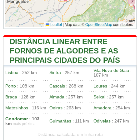
Leaflet
|
Map data ©
OpenStreetMap
contributors
DISTÂNCIA LINEAR ENTRE
FORNOS DE ALGODRES E AS
PRINCIPAIS CIDADES DO PAÍS
Vila Nova de Gaia
:
Lisboa
: 252 km
Sintra
: 257 km
107 km
Porto
: 108 km
Cascais
: 268 km
Loures
: 244 km
Braga
: 128 km
Almada
: 257 km
Seixal
: 257 km
Matosinhos
: 116 km
Oeiras
: 263 km
Amadora
: 254 km
Gondomar
: 103
Guimarães
: 111 km
Odivelas
: 247 km
km
mais próxima
Distância calculada em linha reta