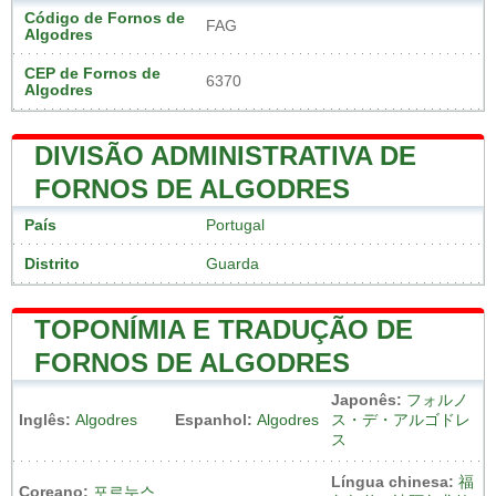
Código de Fornos de
FAG
Algodres
CEP de Fornos de
6370
Algodres
DIVISÃO ADMINISTRATIVA DE
FORNOS DE ALGODRES
País
Portugal
Distrito
Guarda
TOPONÍMIA E TRADUÇÃO DE
FORNOS DE ALGODRES
Japonês:
フォルノ
Inglês:
Algodres
Espanhol:
Algodres
ス・デ・アルゴドレ
ス
Língua chinesa:
福
Coreano:
포르누스