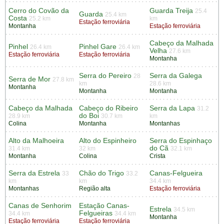
Cerro do Covão da
Guarda Treija
25.4
Guarda
25.4 km
Costa
25.2 km
km
Estação ferroviária
Montanha
Estação ferroviária
Cabeço da Malhada
Pinhel
Pinhel Gare
26.4 km
26.4 km
Velha
27.6 km
Estação ferroviária
Estação ferroviária
Montanha
Serra do Pereiro
Serra da Galega
28
Serra de Mor
27.8 km
km
28.6 km
Montanha
Montanha
Montanha
Cabeço da Malhada
Cabeço do Ribeiro
Serra da Lapa
31.2
do Boi
28.9 km
30.7 km
km
Colina
Montanha
Montanhas
Alto da Malhoeira
Alto do Espinheiro
Serra do Espinhaço
do Cã
31.4 km
32 km
32.1 km
Montanha
Colina
Crista
Serra da Estrela
Chão do Trigo
Canas-Felgueira
33
33.2
km
km
34.4 km
Montanhas
Região alta
Estação ferroviária
Canas de Senhorim
Estação Canas-
Estrela
34.5 km
Felgueiras
34.4 km
34.4 km
Montanha
Estação ferroviária
Estação ferroviária