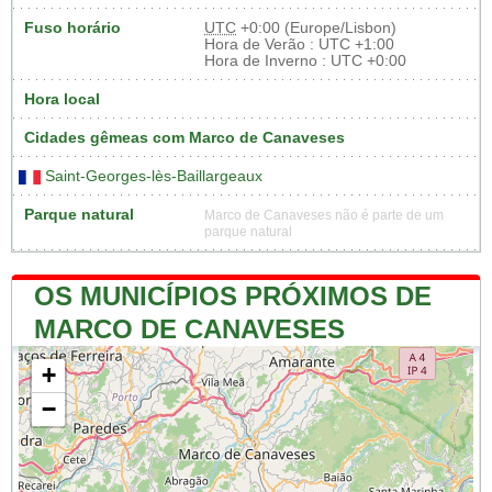
Fuso horário
UTC
+0:00 (Europe/Lisbon)
Hora de Verão : UTC +1:00
Hora de Inverno : UTC +0:00
Hora local
Cidades gêmeas com Marco de Canaveses
Saint-Georges-lès-Baillargeaux
Parque natural
Marco de Canaveses não é parte de um
parque natural
OS MUNICÍPIOS PRÓXIMOS DE
MARCO DE CANAVESES
+
−