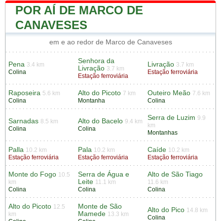
POR AÍ DE MARCO DE
CANAVESES
em e ao redor de Marco de Canaveses
Senhora da
Pena
Livração
3.4 km
3.7 km
Livração
3.7 km
Colina
Estação ferroviária
Estação ferroviária
Raposeira
Alto do Picoto
Outeiro Meão
5.6 km
7 km
7.6 km
Colina
Montanha
Colina
Serra de Luzim
9.9
Sarnadas
Alto do Bacelo
8.5 km
9.4 km
km
Colina
Colina
Montanhas
Palla
Pala
Caíde
10.2 km
10.2 km
10.2 km
Estação ferroviária
Estação ferroviária
Estação ferroviária
Monte do Fogo
Serra de Água e
Alto de São Tiago
10.5
Leite
km
11.1 km
11.6 km
Colina
Colina
Colina
Alto do Picoto
Monte de São
12.5
Alto do Pico
14.8 km
Mamede
km
13.3 km
Colina