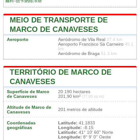
爾科-德卡納維澤斯
MEIO DE TRANSPORTE DE
MARCO DE CANAVESES
Aeroporto
Aeródromo de Vila Real
37.4 km
Aeroporto Francisco Sá Carneiro
45.1
km
Aeródromo de Braga
51.3 km
TERRITÓRIO DE MARCO DE
CANAVESES
Superfície de Marco
20 190 hectares
de Canaveses
201,90 km²
(77,95 sq mi)
Altitude de Marco de
201 metros de altitude
Canaveses
Coordenadas
Latitude:
41.1833
geográficas
Longitude:
-8.15
Latitude:
41° 10' 60'' Norte
Longitude:
8° 9' 0'' Oeste