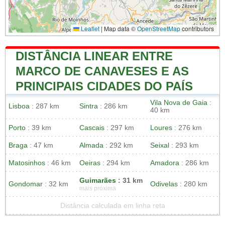
Leaflet
|
Map data ©
OpenStreetMap
contributors
DISTÂNCIA LINEAR ENTRE
MARCO DE CANAVESES E AS
PRINCIPAIS CIDADES DO PAÍS
Vila Nova de Gaia
:
Lisboa
: 287 km
Sintra
: 286 km
40 km
Porto
: 39 km
Cascais
: 297 km
Loures
: 276 km
Braga
: 47 km
Almada
: 292 km
Seixal
: 293 km
Matosinhos
: 46 km
Oeiras
: 294 km
Amadora
: 286 km
Guimarães
: 31 km
Gondomar
: 32 km
Odivelas
: 280 km
mais próxima
Distância calculada em linha reta