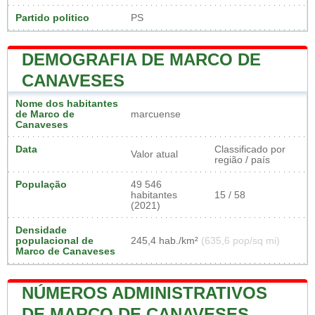
Partido politico
PS
DEMOGRAFIA DE MARCO DE
CANAVESES
Nome dos habitantes
de Marco de
marcuense
Canaveses
Data
Classificado por
Valor atual
região / país
População
49 546
habitantes
15 / 58
(2021)
Densidade
populacional de
245,4 hab./km²
(635,6 pop/sq mi)
Marco de Canaveses
NÚMEROS ADMINISTRATIVOS
DE MARCO DE CANAVESES