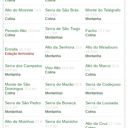
Colina
Colina
Alto do Moirinte
Serra de São Brás
Monte do Telégrafo
14.8
km
15.9 km
16.3 km
Colina
Colina
Montanha
Serra de São Tiago
Penedo Alto
Facho
16.8 km
17.7 km
17.1 km
Colina
Colina
Montanhas
Alto da Senhora
Alto do Miradouro
18.6
Ermida
18.3 km
km
18.8 km
Estação ferroviária
Montanha
Montanha
Serra dos Campelos
Alto do Marco
20.4
Viso Alto
19.6 km
19.4 km
km
Colina
Montanha
Colina
Monte de São
Serra do Marão
Serra de Codeçoso
20.9
Domingos
20.8 km
km
21 km
Colina
Montanhas
Montanhas
Serra de São Pedro
Serra da Boneca
Serra da Lousada
21.2 km
21.2 km
21.3 km
Montanhas
Montanha
Colina
Alto de Moinhos
Serra do Maninho
21.6
Alto da Cruz
21.7 km
km
21.7 km
Colina