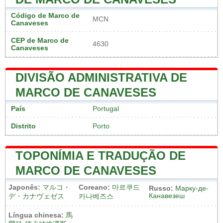
Código de Marco de
MCN
Canaveses
CEP de Marco de
4630
Canaveses
DIVISÃO ADMINISTRATIVA DE
MARCO DE CANAVESES
País
Portugal
Distrito
Porto
TOPONÍMIA E TRADUÇÃO DE
MARCO DE CANAVESES
Japonês:
マルコ・
Coreano:
마르쿠드
Russo:
Марку-де-
Канавезеш
デ・カナヴェゼス
카나베즈스
Língua chinesa:
馬