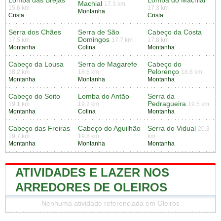
Lomba das Brejas
Lomba do Machial
Machial
17.3 km
15.6 km
17.3 km
Montanha
Crista
Crista
Serra dos Chães
Serra de São
Cabeço da Costa
Domingos
17.5 km
17.7 km
17.8 km
Montanha
Colina
Montanha
Cabeço da Lousa
Serra de Magarefe
Cabeço do
Pelorenço
18.2 km
18.6 km
18.6 km
Montanha
Montanha
Montanha
Cabeço do Soito
Lomba do Antão
Serra da
Pedragueira
19.1 km
19.2 km
19.5 km
Montanha
Colina
Montanha
Cabeço das Freiras
Cabeço do Aguilhão
Serra do Vidual
20.3
19.7 km
19.8 km
km
Montanha
Montanha
Montanha
ATIVIDADES E LAZER NOS
ARREDORES DE OLEIROS
Nenhuma atividade referenciada em Oleiros