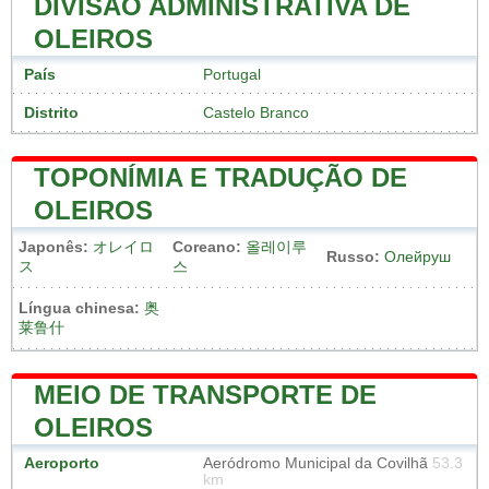
DIVISÃO ADMINISTRATIVA DE
OLEIROS
País
Portugal
Distrito
Castelo Branco
TOPONÍMIA E TRADUÇÃO DE
OLEIROS
Japonês:
オレイロ
Coreano:
올레이루
Russo:
Олейруш
ス
스
Língua chinesa:
奥
莱鲁什
MEIO DE TRANSPORTE DE
OLEIROS
Aeroporto
Aeródromo Municipal da Covilhã
53.3
km