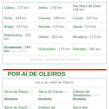
Vila Nova de Gaia
:
Lisboa
: 170 km
Sintra
: 178 km
148 km
Porto
: 149 km
Cascais
: 188 km
Loures
: 162 km
Braga
: 187 km
Almada
: 175 km
Seixal
: 174 km
Matosinhos
: 156
Oeiras
: 181 km
Amadora
: 173 km
km
Gondomar
: 147
Guimarães
: 173 km
Odivelas
: 166 km
km
mais próxima
Distância calculada em linha reta
POR AÍ DE OLEIROS
em e ao redor de Oleiros
Serra da Rasca
Serra do Carujo
Cabeço de
3.7
4.3
Seladolinho
km
km
5.8 km
Montanha
Montanha
Montanha
Serra do Carril
Cabeço do
Serra das
6.2