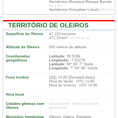
Aeródromo Municipal Bissaya Barreto
54.4 km
Aeródromo Gonçalves Lobato
89.8 km
TERRITÓRIO DE OLEIROS
Superfície de Oleiros
47 110 hectares
471,10 km²
(181,89 sq mi)
Altitude de Oleiros
505 metros de altitude
Coordenadas
Latitude:
39.9186
geográficas
Longitude:
-7.91278
Latitude:
39° 55' 7'' Norte
Longitude:
7° 54' 46'' Oeste
Fuso horário
UTC
+0:00 (Europe/Lisbon)
Hora de Verão : UTC +1:00
Hora de Inverno : UTC +0:00
Hora local
Cidades gêmeas com
Actualmente, Oleiros não tem
Oleiros
geminação
Município homônimo
Oleiros, Galicia, Espagne