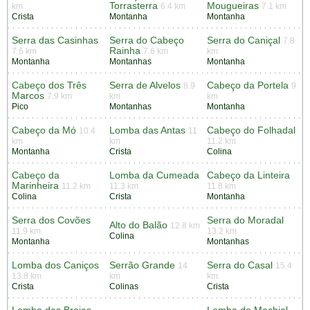
Torrasterra
Mougueiras
km
6.4 km
7.1 km
Crista
Montanha
Montanha
Serra das Casinhas
Serra do Cabeço
Serra do Caniçal
7.8
Rainha
7.6 km
7.6 km
km
Montanha
Montanhas
Montanha
Cabeço dos Três
Serra de Alvelos
Cabeço da Portela
8.9
9
Marcos
7.9 km
km
km
Pico
Montanhas
Montanha
Cabeço da Mó
Lomba das Antas
Cabeço do Folhadal
10.4
11
km
km
11.2 km
Montanha
Crista
Colina
Cabeço da
Lomba da Cumeada
Cabeço da Linteira
Marinheira
11.2 km
11.3 km
11.8 km
Colina
Crista
Montanha
Serra dos Covões
Serra do Moradal
Alto do Balão
12.8 km
11.9 km
13.2 km
Colina
Montanha
Montanhas
Lomba dos Caniços
Serrão Grande
Serra do Casal
14
15.4
13.8 km
km
km
Crista
Colinas
Crista