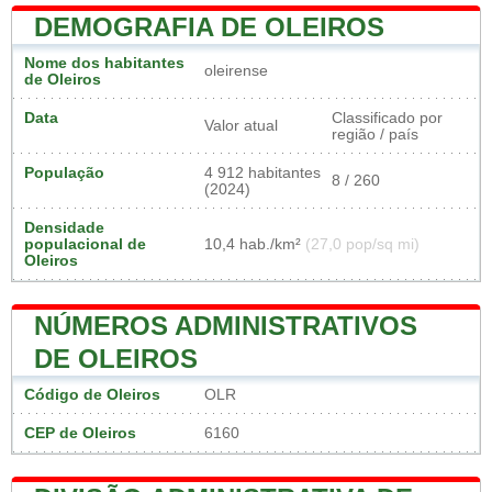
DEMOGRAFIA DE OLEIROS
Nome dos habitantes
oleirense
de Oleiros
Data
Classificado por
Valor atual
região / país
População
4 912 habitantes
8 / 260
(2024)
Densidade
populacional de
10,4 hab./km²
(27,0 pop/sq mi)
Oleiros
NÚMEROS ADMINISTRATIVOS
DE OLEIROS
Código de Oleiros
OLR
CEP de Oleiros
6160