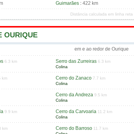
km
Guimarães
: 422 km
Distância calculada em linha reta
E OURIQUE
em e ao redor de Ourique
os
Serro das Zurreiras
6.3 km
6.3 km
Colina
Cerro do Zanaco
5 km
7.7 km
Colina
Cerro da Andreza
9.5 km
Colina
da
Cerro da Carvoaria
9.9 km
11.2 km
Colina
Cerro do Barroso
3 km
11.7 km
Colina