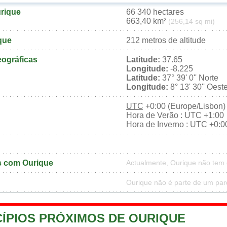
urique
66 340 hectares
663,40 km²
(256,14 sq mi)
que
212 metros de altitude
ográficas
Latitude:
37.65
Longitude:
-8.225
Latitude:
37° 39' 0'' Norte
Longitude:
8° 13' 30'' Oest
UTC
+0:00 (Europe/Lisbon)
Hora de Verão : UTC +1:00
Hora de Inverno : UTC +0:0
 com Ourique
Actualmente, Ourique não tem
Ourique não é parte de um par
CÍPIOS PRÓXIMOS DE OURIQUE