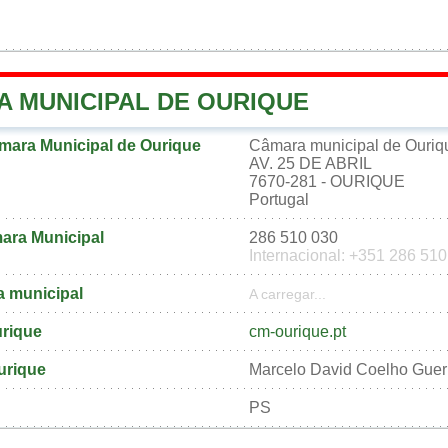
A MUNICIPAL DE OURIQUE
mara Municipal de Ourique
Câmara municipal de Ouriq
AV. 25 DE ABRIL
7670-281 - OURIQUE
Portugal
ara Municipal
286 510 030
Internacional: +351 286 51
a municipal
A carregar...
urique
cm-ourique.pt
urique
Marcelo David Coelho Guer
PS