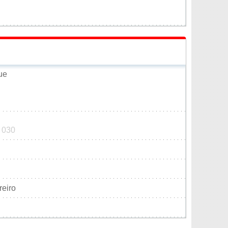
ue
0 030
reiro