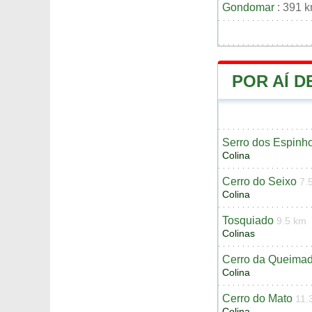
Gondomar
: 391 
POR AÍ D
Serro dos Espinh
Colina
Cerro do Seixo
7.
Colina
Tosquiado
9.5 km
Colinas
Cerro da Queima
Colina
Cerro do Mato
11.
Colina