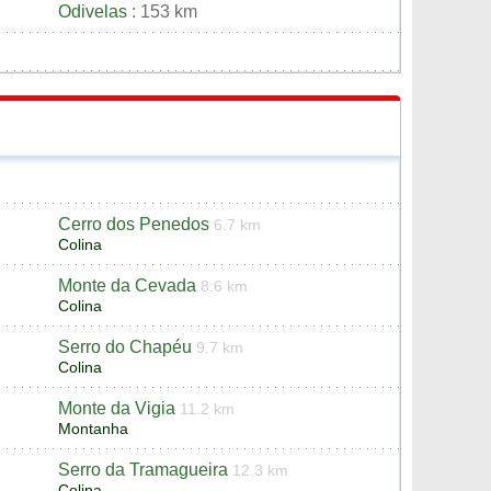
Odivelas
: 153 km
Cerro dos Penedos
6.7 km
Colina
Monte da Cevada
8.6 km
Colina
Serro do Chapéu
9.7 km
Colina
Monte da Vigia
11.2 km
Montanha
Serro da Tramagueira
12.3 km
Colina