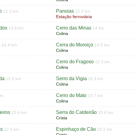
o
Panoias
12.3 km
12.9 km
Estação ferroviária
dos
Cerro das Minas
13.8 km
14 km
Colina
a
Cerra do Moroiço
14.4 km
14.6 km
Colina
Cerro do Fragoso
15.3 km
Colina
da
Serro da Vigia
15.9 km
16.9 km
Colina
Cerro do Mato
km
19.7 km
Colina
eiros
Serra do Caldeirão
20.6 km
20.6 km
Crista
as
Espinhaço de Cão
22.6 km
23.2 km
Crista