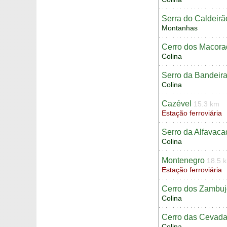
Serra do Caldeirã
Montanhas
Cerro dos Macora
Colina
Serro da Bandeir
Colina
Cazével
15.3 km
Estação ferroviária
Serro da Alfavaca
Colina
Montenegro
18.5 
Estação ferroviária
Cerro dos Zambuj
Colina
Cerro das Cevad
Colina