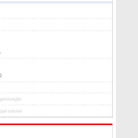
e
0
 geminação
que natural