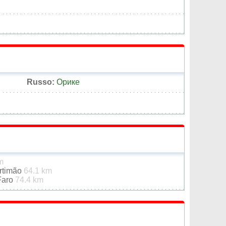
Russo:
Орике
m
rtimão
64.1 km
 Faro
74.4 km