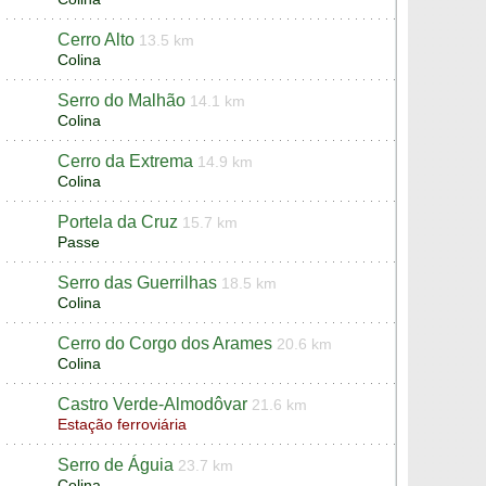
Cerro Alto
13.5 km
Colina
Serro do Malhão
14.1 km
Colina
Cerro da Extrema
14.9 km
Colina
Portela da Cruz
15.7 km
Passe
Serro das Guerrilhas
18.5 km
Colina
Cerro do Corgo dos Arames
20.6 km
Colina
Castro Verde-Almodôvar
21.6 km
Estação ferroviária
Serro de Águia
23.7 km
Colina