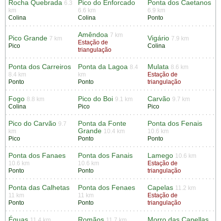
Rocha Quebrada
Pico do Enforcado
Ponta dos Caetanos
6.3
km
6.6 km
6.9 km
Colina
Colina
Ponto
Amêndoa
7 km
Pico Grande
Vigário
7 km
7.9 km
Estação de
Pico
Colina
triangulação
Ponta dos Carreiros
Ponta da Lagoa
Mulata
8.4
8.6 km
8.4 km
km
Estação de
Ponto
Ponto
triangulação
Fogo
Pico do Boi
Carvão
8.8 km
9.1 km
9.7 km
Colina
Pico
Pico
Pico do Carvão
Ponta da Fonte
Ponta dos Fenais
9.7
Grande
km
10.4 km
10.6 km
Pico
Ponto
Ponto
Ponta dos Fanaes
Ponta dos Fanais
Lamego
10.6 km
10.6 km
10.6 km
Estação de
Ponto
Ponto
triangulação
Ponta das Calhetas
Ponta dos Fenaes
Capelas
11.2 km
11 km
11 km
Estação de
Ponto
Ponto
triangulação
Éguas
Romãos
Morro das Capellas
11.4 km
11.7 km