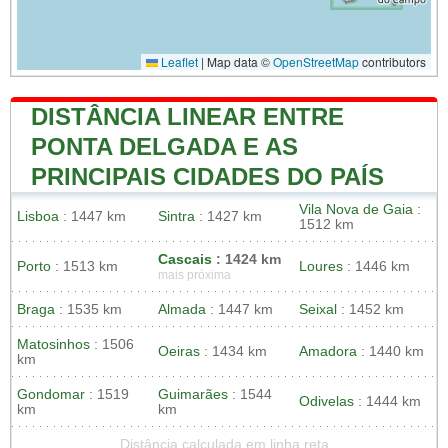
Leaflet
|
Map data ©
OpenStreetMap
contributors
DISTÂNCIA LINEAR ENTRE
PONTA DELGADA E AS
PRINCIPAIS CIDADES DO PAÍS
Vila Nova de Gaia
:
Lisboa
: 1447 km
Sintra
: 1427 km
1512 km
Cascais
: 1424 km
Porto
: 1513 km
Loures
: 1446 km
mais próxima
Braga
: 1535 km
Almada
: 1447 km
Seixal
: 1452 km
Matosinhos
: 1506
Oeiras
: 1434 km
Amadora
: 1440 km
km
Gondomar
: 1519
Guimarães
: 1544
Odivelas
: 1444 km
km
km
Distância calculada em linha reta