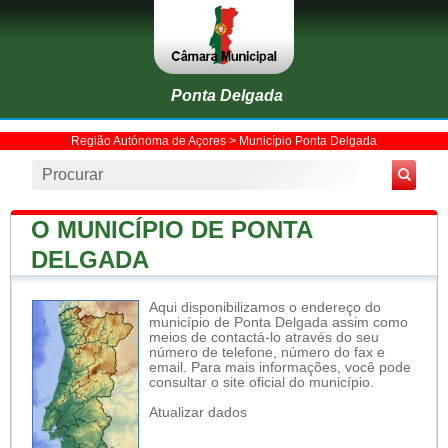
Ponta Delgada
Região Autónoma de Açores
>
Município Ponta Delgada
O MUNICÍPIO DE PONTA
DELGADA
Aqui disponibilizamos o endereço do
município de Ponta Delgada assim como
meios de contactá-lo através do seu
número de telefone, número do fax e
email. Para mais informações, você pode
consultar o site oficial do município.
Atualizar dados