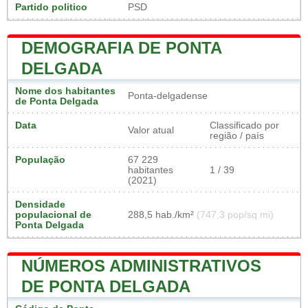
Partido politico
PSD
DEMOGRAFIA DE PONTA
DELGADA
Nome dos habitantes
Ponta-delgadense
de Ponta Delgada
Data
Classificado por
Valor atual
região / país
População
67 229
habitantes
1 / 39
(2021)
Densidade
populacional de
288,5 hab./km²
(747,3 pop/sq mi)
Ponta Delgada
NÚMEROS ADMINISTRATIVOS
DE PONTA DELGADA