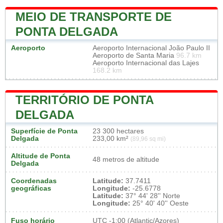
MEIO DE TRANSPORTE DE
PONTA DELGADA
Aeroporto
Aeroporto Internacional João Paulo II
Aeroporto de Santa Maria
96.7 km
Aeroporto Internacional das Lajes
168.2 km
TERRITÓRIO DE PONTA
DELGADA
Superfície de Ponta
23 300 hectares
Delgada
233,00 km²
(89,96 sq mi)
Altitude de Ponta
48 metros de altitude
Delgada
Coordenadas
Latitude:
37.7411
geográficas
Longitude:
-25.6778
Latitude:
37° 44' 28'' Norte
Longitude:
25° 40' 40'' Oeste
Fuso horário
UTC
-1:00 (Atlantic/Azores)