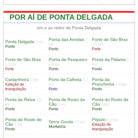
POR AÍ DE PONTA DELGADA
em e ao redor de Ponta Delgada
Ponta das Arindas
Forte de São Braz
1
Ponta Delgada
1 km
km
1.3 km
Ponto
Ponto
Forte
Forte de São Brás
Ponta de Pesqueiro
Ponta da Palama
1.7
1.3 km
1.4 km
km
Forte
Ponto
Ponto
Castanheira
Porto da Calheta
Ponta da
2 km
2.1
Pranchinha
Estação de
km
2.4 km
triangulação
Porto
Ponto
Ponta da Relva
Ponta de Rosto do
Ponta do Rosto de
3.5
Cão
Cão
km
4 km
4 km
Ponto
Ponto
Ponto
Ponta de Rosto de
Pópulo
6.1 km
Serra Gorda
4.7 km
Cão
4 km
Estação de
Montanha
Ponto
triangulação