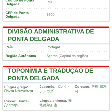
Código de Ponta
PDL
Delgada
CEP de Ponta
9500
Delgada
DIVISÃO ADMINISTRATIVA DE
PONTA DELGADA
País
Portugal
Região Autónoma
Açores
(Capital da região)
TOPONÍMIA E TRADUÇÃO DE
PONTA DELGADA
Japonês:
ポンタ・
Coreano:
폰타 델가
Língua grega:
Πόντα Ντελγκάντα
デルガダ
다
Língua chinesa:
蓬
Russo:
Понта-
Делгада
塔德尔加达