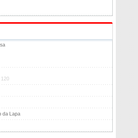
osa
7 120
o da Lapa