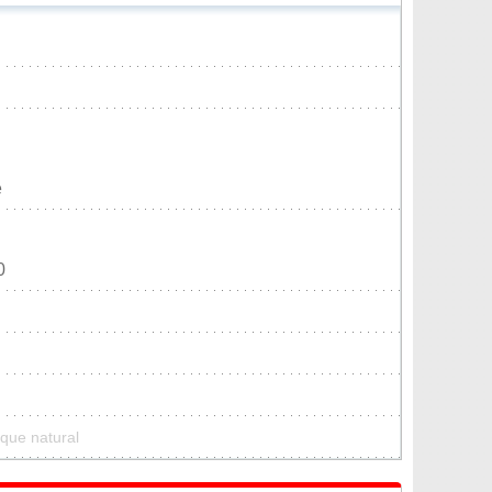
e
0
que natural