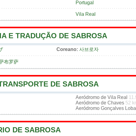
Portugal
Vila Real
IA E TRADUÇÃO DE SABROSA
ザ
Coreano:
사브로자
萨布罗萨
 TRANSPORTE DE SABROSA
Aeródromo de Vila Real
11.
Aeródromo de Chaves
52 k
Aeródromo Gonçalves Lob
RIO DE SABROSA