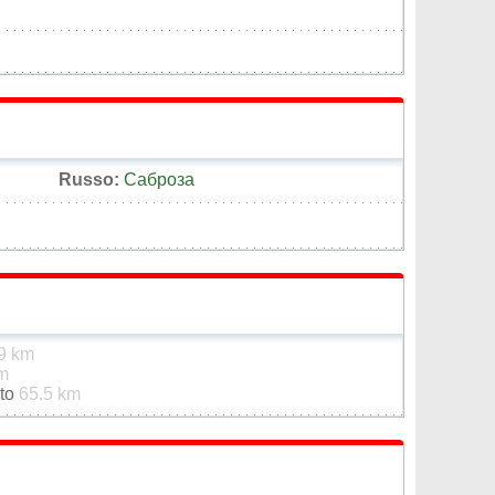
Russo:
Саброза
9 km
m
ato
65.5 km