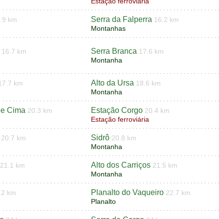
Estação ferroviária
Serra da Falperra
.9 km
16.2 km
Montanhas
Serra Branca
16.7 km
17.6 km
Montanha
Alto da Ursa
17.7 km
18.6 km
Montanha
de Cima
Estação Corgo
20.3 km
20.4 km
Estação ferroviária
Sidrô
20.7 km
20.8 km
Montanha
Alto dos Carriços
21.1 km
21.5 km
Montanha
Planalto do Vaqueiro
.2 km
22.7 km
Planalto