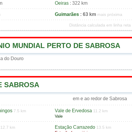
km
Oeiras
: 322 km
m
Guimarães
: 63 km
mais próxima
Distância calculada em linha reta
NIO MUNDIAL PERTO DE SABROSA
a do Douro
DE SABROSA
em e ao redor de Sabrosa
mingos
Vale de Ervedosa
7.5 km
11.2 km
Vale
Estação Carrazedo
12.7 km
13.5 km