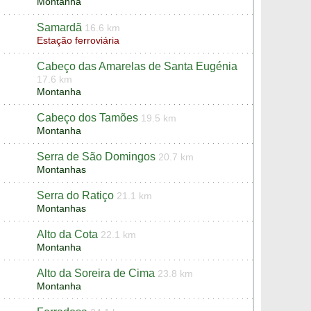
Montanha
Samardã
16.6 km
Estação ferroviária
Cabeço das Amarelas de Santa Eugénia
17.6 km
Montanha
Cabeço dos Tamões
19.5 km
Montanha
Serra de São Domingos
20.7 km
Montanhas
Serra do Ratiço
21.1 km
Montanhas
Alto da Cota
22.1 km
Montanha
Alto da Soreira de Cima
23.8 km
Montanha