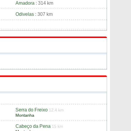
Amadora
: 314 km
Odivelas
: 307 km
Serra do Freixo
12.4 km
Montanha
Cabeço da Pena
15 km