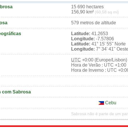
abrosa
15 690 hectares
156,90 km²
(60,58 sq mi)
rosa
579 metros de altitude
ográficas
Latitude:
41.2653
Longitude:
-7.57806
Latitude:
41° 15' 55'' Norte
Longitude:
7° 34' 41'' Oest
UTC
+0:00 (Europe/Lisbon)
Hora de Verão : UTC +1:00
Hora de Inverno : UTC +0:0
s com Sabrosa
Cebu
Sabrosa não é parte de um par