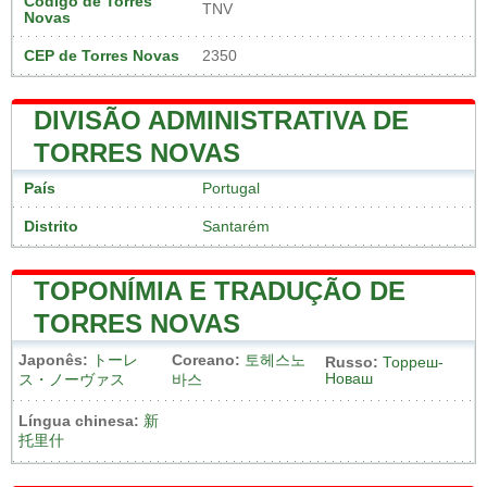
Código de Torres
TNV
Novas
CEP de Torres Novas
2350
DIVISÃO ADMINISTRATIVA DE
TORRES NOVAS
País
Portugal
Distrito
Santarém
TOPONÍMIA E TRADUÇÃO DE
TORRES NOVAS
Japonês:
トーレ
Coreano:
토헤스노
Russo:
Торреш-
Новаш
ス・ノーヴァス
바스
Língua chinesa:
新
托里什