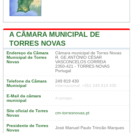
A CÂMARA MUNICIPAL DE
TORRES NOVAS
Endereço da Câmara
Câmara municipal de Torres Novas
Municipal de Torres
R. GE.ANTÓNIO CÉSAR
Novas
VASCONCELOS CORREIA
2350-421 - TORRES NOVAS
Portugal
Telefone da Câmara
249 819 430
Municipal
Internacional: +351 249 819 430
E-Mail da câmara
A carregar...
municipal
Site oficial de Torres
cm-torresnovas.pt
Novas
Presidente de Torres
José Manuel Paulo Trincão Marques
Novas