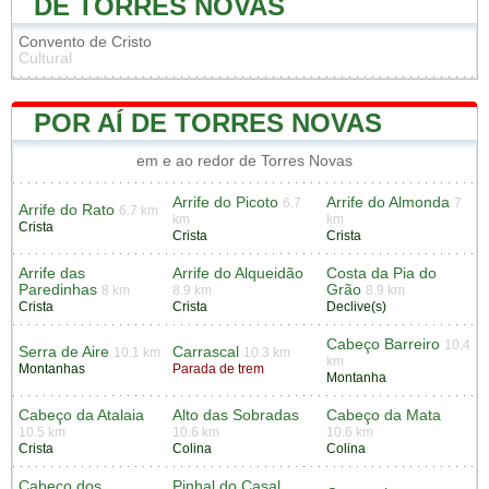
DE TORRES NOVAS
Convento de Cristo
Cultural
POR AÍ DE TORRES NOVAS
em e ao redor de Torres Novas
Arrife do Picoto
Arrife do Almonda
6.7
7
Arrife do Rato
6.7 km
km
km
Crista
Crista
Crista
Arrife das
Arrife do Alqueidão
Costa da Pia do
Paredinhas
Grão
8 km
8.9 km
8.9 km
Crista
Crista
Declive(s)
Cabeço Barreiro
10.4
Serra de Aire
Carrascal
10.1 km
10.3 km
km
Montanhas
Parada de trem
Montanha
Cabeço da Atalaia
Alto das Sobradas
Cabeço da Mata
10.5 km
10.6 km
10.6 km
Crista
Colina
Colina
Cabeço dos
Pinhal do Casal