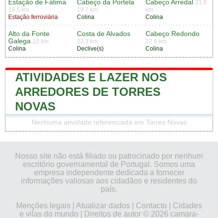
Estação de Fátima
Cabeço da Portela
Cabeço Arredal
21.8
19.5 km
19.7 km
km
Estação ferroviária
Colina
Colina
Alto da Fonte
Costa de Alvados
Cabeço Redondo
Galega
22 km
22.3 km
22.6 km
Colina
Declive(s)
Colina
ATIVIDADES E LAZER NOS
ARREDORES DE TORRES
NOVAS
Nenhuma atividade referenciada em Torres Novas
Nosso site não está filiado ou patrocinado por nenhum
escritório governamental de Portugal. Somos uma
empresa independente dedicada a fornecer
informações valiosas aos cidadãos e residentes do
país.
Menções legais
|
Atualizar dados
|
Contacto
|
Cidades
e vilas do mundo
| Direitos de autor © 2026 camara-