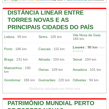
DISTÂNCIA LINEAR ENTRE
TORRES NOVAS E AS
PRINCIPAIS CIDADES DO PAÍS
Vila Nova de Gaia
:
Lisboa
: 99 km
Sintra
: 105 km
184 km
Loures
: 90 km
mais
Porto
: 186 km
Cascais
: 115 km
próxima
Braga
: 231 km
Almada
: 104 km
Seixal
: 104 km
Matosinhos
: 190
Oeiras
: 109 km
Amadora
: 101 km
km
Gondomar
: 186 km
Guimarães
: 220 km
Odivelas
: 94 km
Distância calculada em linha reta
PATRIMÔNIO MUNDIAL PERTO