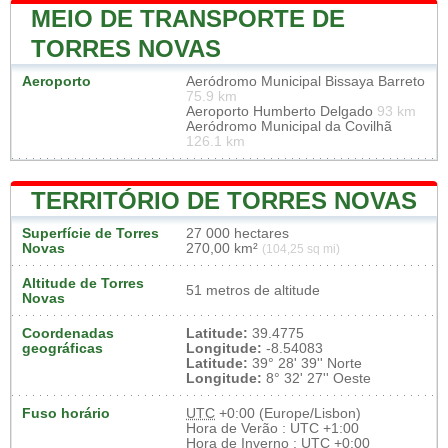
MEIO DE TRANSPORTE DE
TORRES NOVAS
Aeroporto
Aeródromo Municipal Bissaya Barreto
75.9 km
Aeroporto Humberto Delgado
93 km
Aeródromo Municipal da Covilhã
126.1 km
TERRITÓRIO DE TORRES NOVAS
Superfície de Torres
27 000 hectares
Novas
270,00 km²
(104,25 sq mi)
Altitude de Torres
51 metros de altitude
Novas
Coordenadas
Latitude:
39.4775
geográficas
Longitude:
-8.54083
Latitude:
39° 28' 39'' Norte
Longitude:
8° 32' 27'' Oeste
Fuso horário
UTC
+0:00 (Europe/Lisbon)
Hora de Verão : UTC +1:00
Hora de Inverno : UTC +0:00