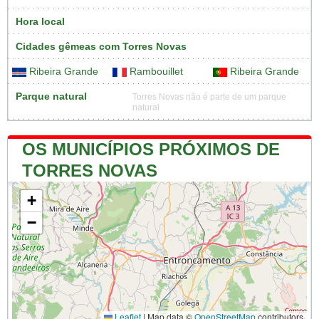
Hora local
Cidades gêmeas com Torres Novas
Ribeira Grande
Rambouillet
Ribeira Grande
Parque natural
Torres Novas não é parte de um parque
natural
OS MUNICÍPIOS PRÓXIMOS DE
TORRES NOVAS
+
−
Leaflet
|
Map data ©
OpenStreetMap
contributors