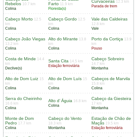
Curvaceiras
12.3 km
Rebelos
Farto
10.7 km
11.9 km
Parada de trem
Colina
Floresta(s)
Cabeço Morto
Cabeço Gordo
Vale das Caldeiras
12.5
12.5
km
km
12.8 km
Colina
Colina
Vale
Cabeço João Viegas
Alto do Mirante
Porto da Cortiça
13.8
13.9
13.2 km
km
km
Colina
Colina
Pouso
Costa de Minde
Cabeço Sobreiro
14.4
Santa Cita
14.5 km
km
14.7 km
Estação ferroviária
Declive(s)
Montanha
Alto de Dom Luiz
Alto de Dom Luís
Cabeços de Marvila
15
15
km
km
15.8 km
Colina
Colina
Colina
Serra do Cheirinho
Cabeço da Giesteira
Alto d’ Águia
16.8 km
16.6 km
17 km
Colina
Colina
Montanha
Monte de Dom
Cabeço do Vento
Estação de Chão de
Pedro
Maçãs
17.7 km
18.3 km
19.5 km
Colina
Montanha
Estação ferroviária