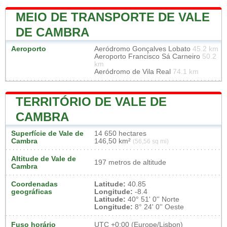
MEIO DE TRANSPORTE DE VALE
DE CAMBRA
Aeroporto
Aeródromo Gonçalves Lobato
45.2 km
Aeroporto Francisco Sá Carneiro
50.2
km
Aeródromo de Vila Real
74.1 km
TERRITÓRIO DE VALE DE
CAMBRA
Superfície de Vale de
14 650 hectares
Cambra
146,50 km²
(56,56 sq mi)
Altitude de Vale de
197 metros de altitude
Cambra
Coordenadas
Latitude:
40.85
geográficas
Longitude:
-8.4
Latitude:
40° 51' 0'' Norte
Longitude:
8° 24' 0'' Oeste
Fuso horário
UTC
+0:00 (Europe/Lisbon)