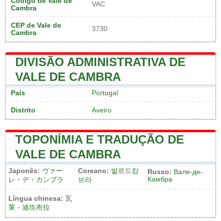
Código de Vale de
VAC
Cambra
CEP de Vale de
3730
Cambra
DIVISÃO ADMINISTRATIVA DE
VALE DE CAMBRA
País
Portugal
Distrito
Aveiro
TOPONÍMIA E TRADUÇÃO DE
VALE DE CAMBRA
Japonês:
ヴァー
Coreano:
발르드캄
Russo:
Вале-де-
Камбра
レ・デ・カンブラ
브라
Língua chinesa:
瓦
莱－迪坎布拉