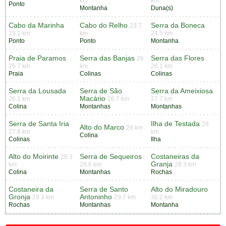
km
km
Ponto
Montanha
Duna(s)
Cabo da Marinha
Cabo do Relho
Serra da Boneca
23.7
23.1 km
km
24.5 km
Ponto
Ponto
Montanha
Praia de Paramos
Serra das Banjas
Serra das Flores
26
25.7 km
km
26.1 km
Praia
Colinas
Colinas
Serra da Lousada
Serra de São
Serra da Ameixiosa
Macário
26.1 km
26.7 km
27.7 km
Colina
Montanhas
Montanhas
Serra de Santa Iria
Ilha de Testada
28
Alto do Marco
28 km
27.8 km
km
Colina
Colinas
Ilha
Alto do Moirinte
Serra de Sequeiros
Costaneiras da
28.3
Granja
km
28.6 km
29.3 km
Colina
Montanhas
Rochas
Costaneira da
Serra de Santo
Alto do Miradouro
Gronja
Antoninho
29.3 km
29.7 km
30.2 km
Rochas
Montanhas
Montanha