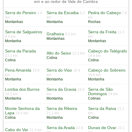
em e ao redor de Vale de Cambra
Serra do Pereiro
Serra da Escaiba
Pedra do Cabeço
3.4
6.2
7.6
km
km
km
Montanhas
Montanha
Rochas
Serra de Salgueiros
Serra da Freita
11.4
Gralheira
9.2 km
8.5 km
km
Montanhas
Montanha
Montanhas
Serra da Parada
Cabeço do Telégrafo
Alto do Seixo
13.2 km
13.1 km
14.9 km
Colina
Colina
Colina
Pena Amarela
Serra do Viso
Cabeço do Sobreiro
15.9
16.4
km
km
16.8 km
Montanha
Montanha
Montanha
Lomba dos Burros
Serra da Gravia
Serra de São
18.4
Domingos
18.1 km
km
19 km
Montanha
Montanha
Colinas
Monte Senhora da
Serra da Ribeira
Serra da Raiva
21.2
Lapa
19.4 km
21.1 km
km
Colina
Montanha
Colina
Serra da Arada
Dunas de Ovar
22.8
23.1
Cabo do Var
21.4 km