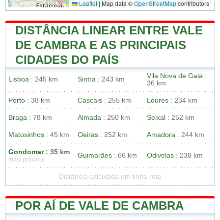
Leaflet
|
Map data ©
OpenStreetMap
contributors
DISTÂNCIA LINEAR ENTRE VALE
DE CAMBRA E AS PRINCIPAIS
CIDADES DO PAÍS
Vila Nova de Gaia
:
Lisboa
: 245 km
Sintra
: 243 km
36 km
Porto
: 38 km
Cascais
: 255 km
Loures
: 234 km
Braga
: 78 km
Almada
: 250 km
Seixal
: 252 km
Matosinhos
: 45 km
Oeiras
: 252 km
Amadora
: 244 km
Gondomar
: 35 km
Guimarães
: 66 km
Odivelas
: 238 km
mais próxima
Distância calculada em linha reta
POR AÍ DE VALE DE CAMBRA