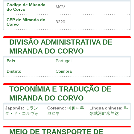
Código de Miranda
MCV
do Corvo
CEP de Miranda do
3220
Corvo
DIVISÃO ADMINISTRATIVA DE
MIRANDA DO CORVO
País
Portugal
Distrito
Coimbra
TOPONÍMIA E TRADUÇÃO DE
MIRANDA DO CORVO
Japonês:
ミラン
Coreano:
미란다두
Língua chinesa:
科
ダ・ド・コルヴォ
코르부
尔武河畔米兰达
MEIO DE TRANSPORTE DE