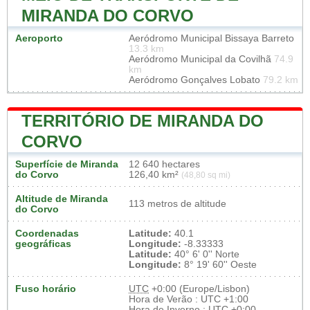
MIRANDA DO CORVO
Aeroporto
Aeródromo Municipal Bissaya Barreto
13.3 km
Aeródromo Municipal da Covilhã
74.9
km
Aeródromo Gonçalves Lobato
79.2 km
TERRITÓRIO DE MIRANDA DO
CORVO
Superfície de Miranda
12 640 hectares
do Corvo
126,40 km²
(48,80 sq mi)
Altitude de Miranda
113 metros de altitude
do Corvo
Coordenadas
Latitude:
40.1
geográficas
Longitude:
-8.33333
Latitude:
40° 6' 0'' Norte
Longitude:
8° 19' 60'' Oeste
Fuso horário
UTC
+0:00 (Europe/Lisbon)
Hora de Verão : UTC +1:00
Hora de Inverno : UTC +0:00