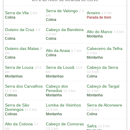
Serra de Valongo
2.3
Serra da Vila
Arneiro
0 km
4.6 km
km
Colina
Parada de trem
Colina
Outeiro da Cruz
Cabeço da Bandeira
4.6
Alto do Marco
7.9 km
km
7.9 km
Montanha
Colina
Colina
Outeiro das Matas
Cabeceiro da Telha
8
Alto da Anaia
8.7 km
km
9.3 km
Colina
Colina
Montanha
Serra de Louza
Serra da Lousã
Cabeço da Serra
10.6
10.6
km
km
10.9 km
Montanhas
Montanhas
Colina
Serra dos Carvalhos
Cabeço dos
Cabeço de Targal
Penedos
11.2 km
11.3 km
11.3 km
Colinas
Montanha
Montanha
Serra de São
Lomba de Visinhos
Serra de Alconeere
Domingos
11.5 km
11.9 km
12.9 km
Colinas
Montanha
Colina
Alto da Cotovia
Cabeço de Comoras
13
Safra
13.9 km
km
13.1 km