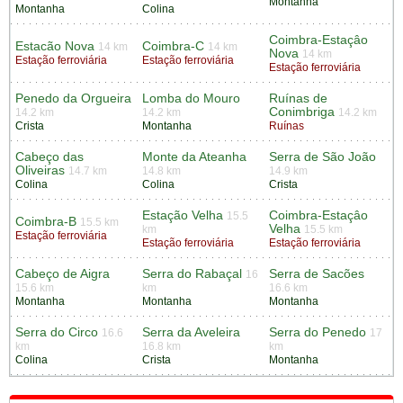
Montanha
Montanha
Colina
Coimbra-Estaçâo
Estacão Nova
Coimbra-C
14 km
14 km
Nova
14 km
Estação ferroviária
Estação ferroviária
Estação ferroviária
Penedo da Orgueira
Lomba do Mouro
Ruínas de
Conimbriga
14.2 km
14.2 km
14.2 km
Crista
Montanha
Ruínas
Cabeço das
Monte da Ateanha
Serra de São João
Oliveiras
14.7 km
14.8 km
14.9 km
Colina
Colina
Crista
Estação Velha
Coimbra-Estaçâo
15.5
Coimbra-B
15.5 km
Velha
km
15.5 km
Estação ferroviária
Estação ferroviária
Estação ferroviária
Cabeço de Aigra
Serra do Rabaçal
Serra de Sacões
16
15.6 km
km
16.6 km
Montanha
Montanha
Montanha
Serra do Circo
Serra da Aveleira
Serra do Penedo
16.6
17
km
16.8 km
km
Colina
Crista
Montanha