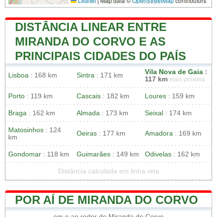
Leaflet
|
Map data ©
OpenStreetMap
contributors
DISTÂNCIA LINEAR ENTRE
MIRANDA DO CORVO E AS
PRINCIPAIS CIDADES DO PAÍS
Vila Nova de Gaia
:
Lisboa
: 168 km
Sintra
: 171 km
117 km
mais próxima
Porto
: 119 km
Cascais
: 182 km
Loures
: 159 km
Braga
: 162 km
Almada
: 173 km
Seixal
: 174 km
Matosinhos
: 124
Oeiras
: 177 km
Amadora
: 169 km
km
Gondomar
: 118 km
Guimarães
: 149 km
Odivelas
: 162 km
Distância calculada em linha reta
POR AÍ DE MIRANDA DO CORVO
em e ao redor de Miranda do Corvo