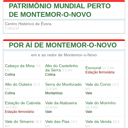
PATRIMÔNIO MUNDIAL PERTO
DE MONTEMOR-O-NOVO
Centro Histórico de Évora
Cultural
POR AÍ DE MONTEMOR-O-NOVO
em e ao redor de Montemor-o-Novo
Cabeço da Mina
Alto do Castelinho
7.6
Escoural
11.2 km
da Serra
km
9.5 km
Estação ferroviária
Colina
Colina
Alto do Outeiro
Serra do Monfurado
Vale do Corvo
11.4
14.2
km
11.6 km
km
Colina
Montanhas
Vale
Estação de Cabrela
Vale da Ataboeira
Vale do Moirinho
14.6 km
16.8 km
18.3 km
Estação ferroviária
Vale
Vale
Vale do Simarro
Vale das Pias
Vale da Venda
18.4
18.6
18.8
km
km
km