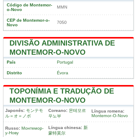
Código de Montemor-
MMN
o-Novo
CEP de Montemor-o-
7050
Novo
DIVISÃO ADMINISTRATIVA DE
MONTEMOR-O-NOVO
País
Portugal
Distrito
Évora
TOPONÍMIA E TRADUÇÃO DE
MONTEMOR-O-NOVO
Japonês:
モンテモ
Coreano:
몬테모르
Língua romena:
Montemor-O-Novo
ル＝オ＝ノボ
우노부
Língua chinesa:
新
Russo:
Монтемор-
у-Нову
蒙特莫尔