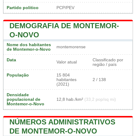
Partido politico
PCP/PEV
DEMOGRAFIA DE MONTEMOR-
O-NOVO
Nome dos habitantes
montemorense
de Montemor-o-Novo
Data
Classificado por
Valor atual
região / país
População
15 804
habitantes
2 / 138
(2021)
Densidade
populacional de
12,8 hab./km²
(33,2 pop/sq mi)
Montemor-o-Novo
NÚMEROS ADMINISTRATIVOS
DE MONTEMOR-O-NOVO