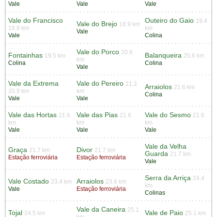
Vale
Vale
Vale
Vale do Francisco
Outeiro do Gaio
19.4
Vale do Brejo
18.9 km
18.8 km
km
Vale
Vale
Colina
Vale do Porco
20.6
Fontainhas
Balanqueira
19.5 km
20.6 km
km
Colina
Colina
Vale
Vale da Extrema
Vale do Pereiro
21.2
Arraiolos
21.6 km
20.9 km
km
Colina
Vale
Vale
Vale das Hortas
Vale das Pias
Vale do Sesmo
21.6
21.6
21.6
km
km
km
Vale
Vale
Vale
Vale da Velha
Graça
Divor
21.7 km
21.7 km
Guarda
21.7 km
Estação ferroviária
Estação ferroviária
Vale
Serra da Arriça
24.4
Vale Costado
Arraiolos
23.4 km
23.6 km
km
Vale
Estação ferroviária
Colinas
Vale da Caneira
25.1
Tojal
Vale de Paio
24.5 km
25.1 km
km