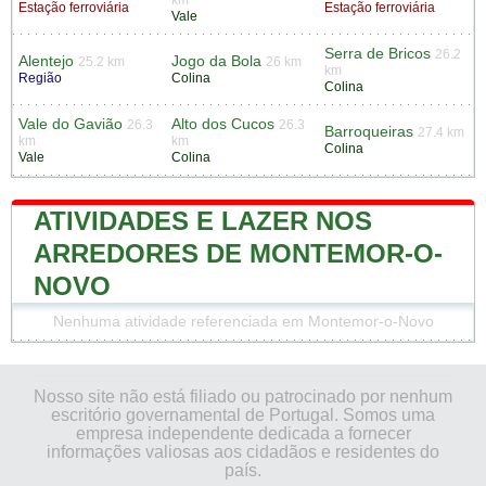
Estação ferroviária
Estação ferroviária
Vale
Serra de Bricos
26.2
Alentejo
Jogo da Bola
25.2 km
26 km
km
Região
Colina
Colina
Vale do Gavião
Alto dos Cucos
26.3
26.3
Barroqueiras
27.4 km
km
km
Colina
Vale
Colina
ATIVIDADES E LAZER NOS
ARREDORES DE MONTEMOR-O-
NOVO
Nenhuma atividade referenciada em Montemor-o-Novo
Nosso site não está filiado ou patrocinado por nenhum
escritório governamental de Portugal. Somos uma
empresa independente dedicada a fornecer
informações valiosas aos cidadãos e residentes do
país.