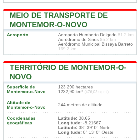
MEIO DE TRANSPORTE DE
MONTEMOR-O-NOVO
Aeroporto
Aeroporto Humberto Delgado
81.2 km
Aeródromo de Sines
95.2 km
Aeródromo Municipal Bissaya Barreto
169.2 km
TERRITÓRIO DE MONTEMOR-O-
NOVO
Superfície de
123 290 hectares
Montemor-o-Novo
1232,90 km²
(476,03 sq mi)
Altitude de
244 metros de altitude
Montemor-o-Novo
Coordenadas
Latitude:
38.65
geográficas
Longitude:
-8.21667
Latitude:
38° 39' 0'' Norte
Longitude:
8° 13' 0'' Oeste