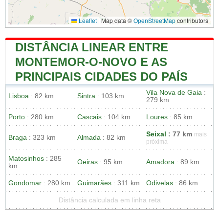
Leaflet
|
Map data ©
OpenStreetMap
contributors
DISTÂNCIA LINEAR ENTRE
MONTEMOR-O-NOVO E AS
PRINCIPAIS CIDADES DO PAÍS
Vila Nova de Gaia
:
Lisboa
: 82 km
Sintra
: 103 km
279 km
Porto
: 280 km
Cascais
: 104 km
Loures
: 85 km
Seixal
: 77 km
mais
Braga
: 323 km
Almada
: 82 km
próxima
Matosinhos
: 285
Oeiras
: 95 km
Amadora
: 89 km
km
Gondomar
: 280 km
Guimarães
: 311 km
Odivelas
: 86 km
Distância calculada em linha reta