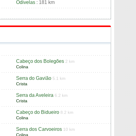
Odivelas
: 181 km
Cabeço dos Bolegões
2 km
Colina
Serra do Gavião
5.1 km
Crista
Serra da Aveleira
6.2 km
Crista
Cabeço do Bidueiro
8.2 km
Colina
Serra dos Carvoeiros
10 km
Colina