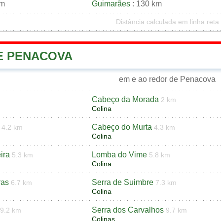
km
Guimarães
: 130 km
Distância calculada em linha reta
DE PENACOVA
em e ao redor de Penacova
Cabeço da Morada
m
2 km
Colina
Cabeço do Murta
4.2 km
4.3 km
Colina
ira
Lomba do Vime
5.3 km
5.8 km
Colina
ras
Serra de Suimbre
6.7 km
7.3 km
Colina
Serra dos Carvalhos
9.2 km
9.7 km
Colinas