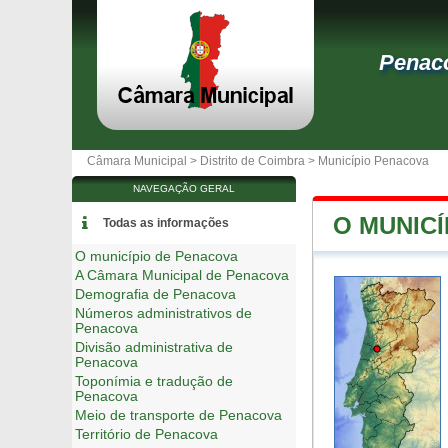
Penac
Câmara Municipal >
Distrito de Coimbra
>
Município Penacova
NAVEGAÇÃO GERAL
O MUNIC
Todas as informações
O município de Penacova
A Câmara Municipal de Penacova
Demografia de Penacova
Números administrativos de
Penacova
Divisão administrativa de
Penacova
Toponímia e tradução de
Penacova
Meio de transporte de Penacova
Território de Penacova