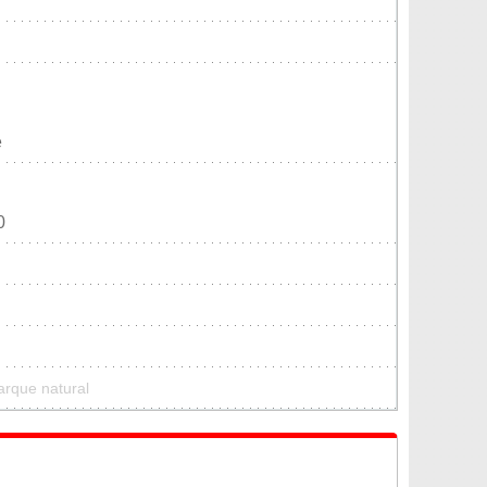
e
0
rque natural