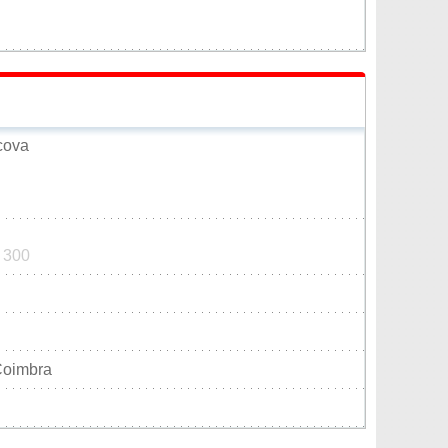
cova
0 300
 Coimbra