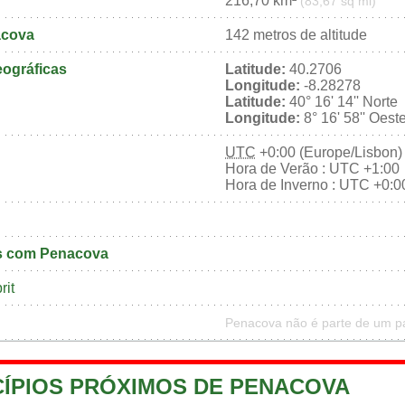
216,70 km²
(83,67 sq mi)
acova
142 metros de altitude
ográficas
Latitude:
40.2706
Longitude:
-8.28278
Latitude:
40° 16' 14'' Norte
Longitude:
8° 16' 58'' Oest
UTC
+0:00 (Europe/Lisbon)
Hora de Verão : UTC +1:00
Hora de Inverno : UTC +0:0
s com Penacova
rit
Penacova não é parte de um pa
CÍPIOS PRÓXIMOS DE PENACOVA