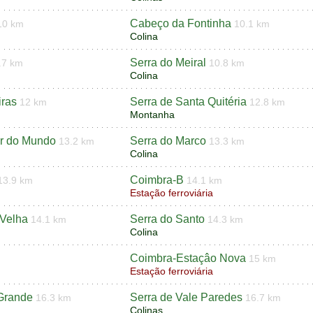
Cabeço da Fontinha
10 km
10.1 km
Colina
Serra do Meiral
.7 km
10.8 km
Colina
iras
Serra de Santa Quitéria
12 km
12.8 km
Montanha
r do Mundo
Serra do Marco
13.2 km
13.3 km
Colina
Coimbra-B
13.9 km
14.1 km
Estação ferroviária
Velha
Serra do Santo
14.1 km
14.3 km
Colina
Coimbra-Estaçâo Nova
15 km
Estação ferroviária
 Grande
Serra de Vale Paredes
16.3 km
16.7 km
Colinas