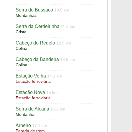
Serra do Bussaco
10.5 km
Montanhas
Serra da Cerdeirinha
11.5 km
Crista
Cabeço do Regelo
12.9 km
Colina
Cabeço da Bandeira
13.5 km
Colina
Estação Velha
14.1 km
Estação ferroviária
Estacão Nova
15 km
Estação ferroviária
Serra de Alcaria
16.2 km
Montanha
Arneiro
17.1 km
Parada de trem