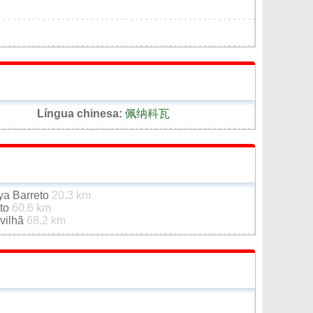
Língua chinesa:
佩纳科瓦
ya Barreto
20.3 km
ato
60.6 km
vilhã
68.2 km