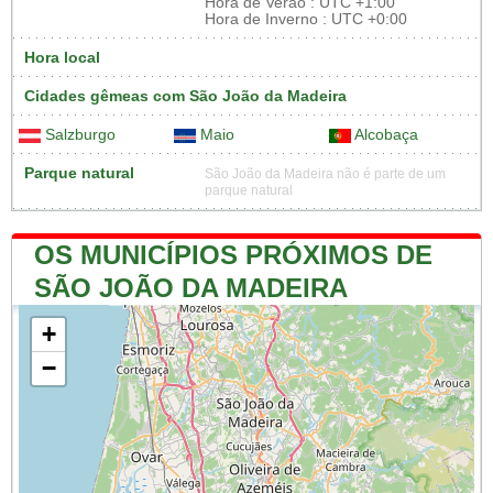
Hora de Verão : UTC +1:00
Hora de Inverno : UTC +0:00
Hora local
Cidades gêmeas com São João da Madeira
Salzburgo
Maio
Alcobaça
Parque natural
São João da Madeira não é parte de um
parque natural
OS MUNICÍPIOS PRÓXIMOS DE
SÃO JOÃO DA MADEIRA
+
−