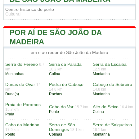
Centro histórico do porto
Cultural
POR AÍ DE SÃO JOÃO DA
MADEIRA
em e ao redor de São João da Madeira
Serra do Pereiro
Serra da Parada
Serra da Escaiba
6.7
km
10.2 km
12.5 km
Montanhas
Colina
Montanha
Dunas de Ovar
Pedra do Cabeço
Cabeço do Sobreiro
14
km
14.8 km
14.8 km
Duna(s)
Rochas
Montanha
Praia de Paramos
Cabo do Var
Alto do Seixo
15.7 km
16.4 km
15.7 km
Ponto
Colina
Praia
Cabo da Marinha
Serra de São
Serra de Salgueiros
Domingos
17.9 km
18.1 km
18.1 km
Ponto
Colinas
Montanha