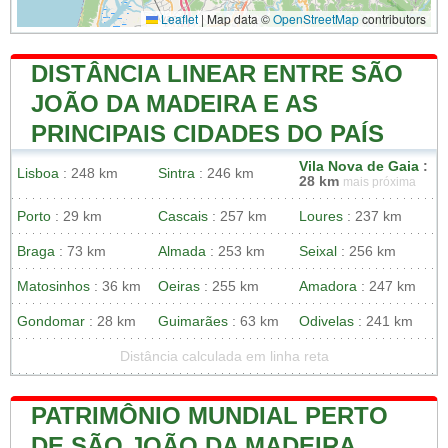
Leaflet
|
Map data ©
OpenStreetMap
contributors
DISTÂNCIA LINEAR ENTRE SÃO
JOÃO DA MADEIRA E AS
PRINCIPAIS CIDADES DO PAÍS
Vila Nova de Gaia
:
Lisboa
: 248 km
Sintra
: 246 km
28 km
mais próxima
Porto
: 29 km
Cascais
: 257 km
Loures
: 237 km
Braga
: 73 km
Almada
: 253 km
Seixal
: 256 km
Matosinhos
: 36 km
Oeiras
: 255 km
Amadora
: 247 km
Gondomar
: 28 km
Guimarães
: 63 km
Odivelas
: 241 km
Distância calculada em linha reta
PATRIMÔNIO MUNDIAL PERTO
DE SÃO JOÃO DA MADEIRA