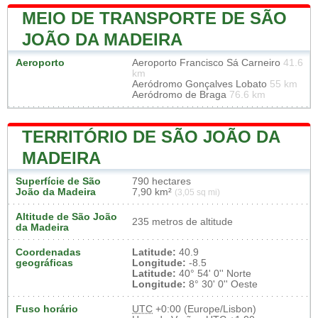
MEIO DE TRANSPORTE DE SÃO
JOÃO DA MADEIRA
Aeroporto
Aeroporto Francisco Sá Carneiro
41.6
km
Aeródromo Gonçalves Lobato
55 km
Aeródromo de Braga
76.6 km
TERRITÓRIO DE SÃO JOÃO DA
MADEIRA
Superfície de São
790 hectares
João da Madeira
7,90 km²
(3,05 sq mi)
Altitude de São João
235 metros de altitude
da Madeira
Coordenadas
Latitude:
40.9
geográficas
Longitude:
-8.5
Latitude:
40° 54' 0'' Norte
Longitude:
8° 30' 0'' Oeste
Fuso horário
UTC
+0:00 (Europe/Lisbon)