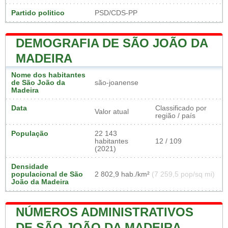
Partido politico
PSD/CDS-PP
DEMOGRAFIA DE SÃO JOÃO DA
MADEIRA
Nome dos habitantes
de São João da
são-joanense
Madeira
Data
Classificado por
Valor atual
região / país
População
22 143
habitantes
12 / 109
(2021)
Densidade
populacional de São
2 802,9 hab./km²
(7 259,5 pop/sq mi)
João da Madeira
NÚMEROS ADMINISTRATIVOS
DE SÃO JOÃO DA MADEIRA