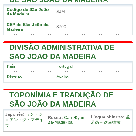
Código de São João
SJM
da Madeira
CEP de São João da
3700
Madeira
DIVISÃO ADMINISTRATIVA DE
SÃO JOÃO DA MADEIRA
País
Portugal
Distrito
Aveiro
TOPONÍMIA E TRADUÇÃO DE
SÃO JOÃO DA MADEIRA
Japonês:
サン・ジ
Língua chinesa:
圣
Russo:
Сан-Жуан-
ョアン・ダ・マデイ
да-Мадейра
若昂－达马德拉
ラ