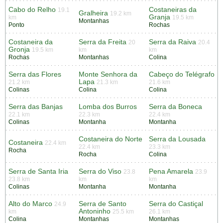
Cabo do Relho
Costaneiras da
19.1
Gralheira
19.2 km
Granja
km
19.5 km
Montanhas
Ponto
Rochas
Costaneira da
Serra da Freita
Serra da Raiva
20
20.4
Gronja
19.5 km
km
km
Rochas
Montanhas
Colina
Serra das Flores
Monte Senhora da
Cabeço do Telégrafo
Lapa
21.2 km
21.3 km
21.6 km
Colinas
Colina
Colina
Serra das Banjas
Lomba dos Burros
Serra da Boneca
22.1 km
22.3 km
22.4 km
Colinas
Montanha
Montanha
Costaneira do Norte
Serra da Lousada
Costaneira
22.4 km
22.4 km
23.3 km
Rocha
Rocha
Colina
Serra de Santa Iria
Serra do Viso
Pena Amarela
23.8
23.9
23.8 km
km
km
Colinas
Montanha
Montanha
Alto do Marco
Serra de Santo
Serra do Castiçal
24.9
Antoninho
km
25.5 km
26.1 km
Colina
Montanhas
Montanhas