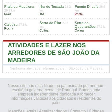
Praia da Madalena
Ilha de Testada
Puente D. Luís
26.3
26.6
26.3 km
km
km
Praia
Ilha
Ponte
Serra do Pilar
Serra de
27.3
Caldeira
27.1 km
Quebrantões
km
27.3 km
Rocha
Colina
Colina
ATIVIDADES E LAZER NOS
ARREDORES DE SÃO JOÃO DA
MADEIRA
Nenhuma atividade referenciada em São João da Madeira
Nosso site não está filiado ou patrocinado por nenhum
escritório governamental de Portugal. Somos uma
empresa independente dedicada a fornecer
informações valiosas aos cidadãos e residentes do
país.
Menções legais
|
Atualizar dados
|
Contacto
|
Cidades